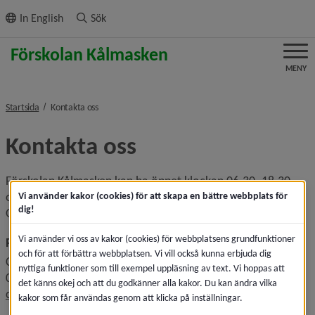
ll innehållet
In English
Sök
MENY
nivå i brödsmulenavigeringen
Startsida
Kontakta oss
Kontakta oss
Förskolan Kålmasken kan ha öppet klockan 06.30–18.30 
om det behövs. Just nu har vi öppet klockan 06.30–17.30. 
Vi använder kakor (cookies) för att skapa en bättre webbplats för
dig!
Om du som förälder har andra behov, kontakta rektor.
Vi använder vi oss av kakor (cookies) för webbplatsens grundfunktioner
Rektor
och för att förbättra webbplatsen. Vi vill också kunna erbjuda dig
Charlotte Nyberg
nyttiga funktioner som till exempel uppläsning av text. Vi hoppas att
090-16 58 78
det känns okej och att du godkänner alla kakor. Du kan ändra vilka
charlotte.nyberg@umea.se
kakor som får användas genom att klicka på inställningar.