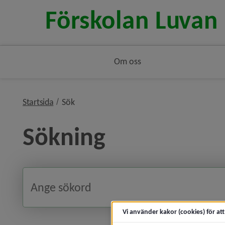
Om oss
nivå i brödsmulenavigeringen
Startsida
Sök
Sökning
Vi använder kakor (cookies) för at