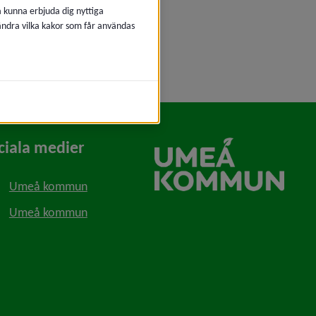
å kunna erbjuda dig nyttiga
 ändra vilka kakor som får användas
ciala medier
Umeå kommun
Umeå kommun