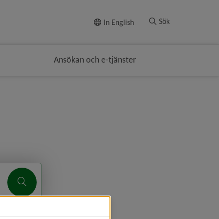
Till innehållet
Sök
In English
Ansökan och e-tjänster
Sök