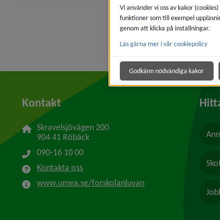
Vi använder vi oss av kakor (cookies)
funktioner som till exempel uppläsni
genom att klicka på inställningar.
Läs gärna mer i vår cookiepolicy
Godkänn nödvändiga kakor
Kontakt
Hitt
Skravelsjövägen 200
Anm
904 41 Röbäck
090-16 10 00
Sko
Kontakta oss
www.umea.se/forskolanluvan
Job