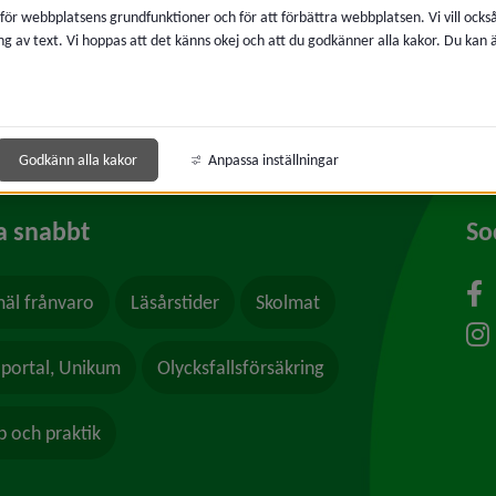
 för webbplatsens grundfunktioner och för att förbättra webbplatsen. Vi vill ocks
ng av text. Vi hoppas att det känns okej och att du godkänner alla kakor. Du kan
Godkänn alla kakor
Anpassa inställningar
a snabbt
So
äl frånvaro
Läsårstider
Skolmat
lportal, Unikum
Olycksfallsförsäkring
b och praktik