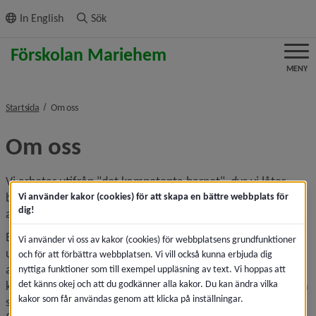
ll innehållet
In English
Sök
MENY
nivå i brödsmulenavigeringen
Startsida
Om oss
Om oss
Vi arbetar utifrån "det kompetenta barnet", dvs vi låter 
barnet utmana sig själv utifrån sin egen nyfikenhet och lust 
Vi använder kakor (cookies) för att skapa en bättre webbplats för
dig!
att lära, tillsammans med oss pedagoger.
Barnen lär sig mycket under sin vistelsetid på förskolan t ex 
Vi använder vi oss av kakor (cookies) för webbplatsens grundfunktioner
under leken, vid måltider, vid på- och avklädning och andra 
och för att förbättra webbplatsen. Vi vill också kunna erbjuda dig
aktiviteter. I leken får barnen möjlighet att träna på 
nyttiga funktioner som till exempel uppläsning av text. Vi hoppas att
det känns okej och att du godkänner alla kakor. Du kan ändra vilka
kamratskap, empati, samspel och demokrati. Vi vill på olika 
kakor som får användas genom att klicka på inställningar.
sätt ge barnen möjlighet till inflytande under sin vardag på 