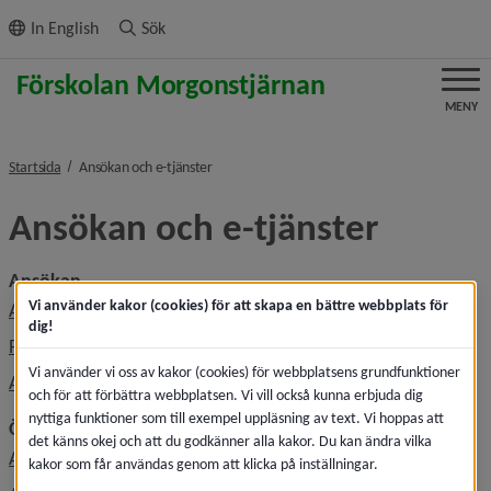
ll innehållet
In English
Sök
MENY
nivå i brödsmulenavigeringen
Startsida
Ansökan och e-tjänster
Ansökan och e-tjänster
Ansökan
Vi använder kakor (cookies) för att skapa en bättre webbplats för
Ansöka om plats
dig!
Platserbjudande i förskola
Vi använder vi oss av kakor (cookies) för webbplatsens grundfunktioner
Avsluta plats, säga upp plats
och för att förbättra webbplatsen. Vi vill också kunna erbjuda dig
nyttiga funktioner som till exempel uppläsning av text. Vi hoppas att
Övrigt
det känns okej och att du godkänner alla kakor. Du kan ändra vilka
Anmäl frånvaro i förskolan
kakor som får användas genom att klicka på inställningar.