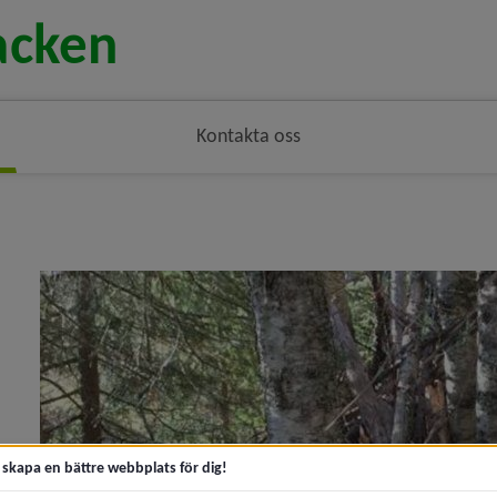
Kontakta oss
ngen
y för Om oss
t skapa en bättre webbplats för dig!