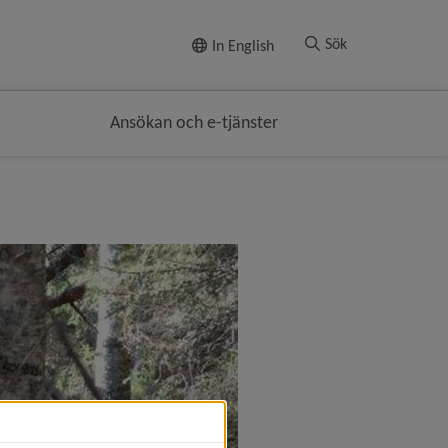
Till innehållet
Sök
In English
Ansökan och e-tjänster