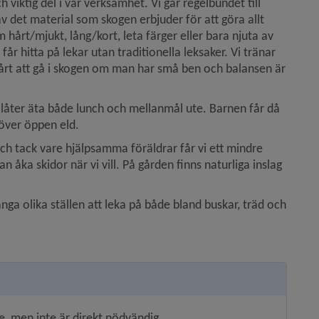
h viktig del i vår verksamhet. Vi går regelbundet till 
v det material som skogen erbjuder för att göra allt 
 hårt/mjukt, lång/kort, leta färger eller bara njuta av 
r hitta på lekar utan traditionella leksaker. Vi tränar 
vårt att gå i skogen om man har små ben och balansen är 
låter äta både lunch och mellanmål ute. Barnen får då 
 över öppen eld.
ch tack vare hjälpsamma föräldrar får vi ett mindre 
an åka skidor när vi vill. På gården finns naturliga inslag 
ga olika ställen att leka på både bland buskar, träd och 
, men inte är direkt nödvändig.