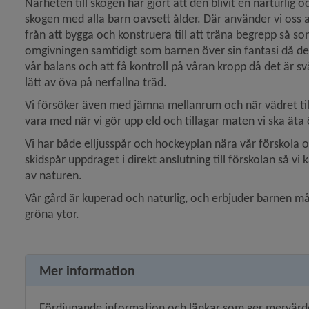
Närheten till skogen har gjort att den blivit en narturlig oc
skogen med alla barn oavsett ålder. Där använder vi oss a
från att bygga och konstruera till att träna begrepp så som
omgivningen samtidigt som barnen över sin fantasi då de få
vår balans och att få kontroll på våran kropp då det är s
lätt av öva på nerfallna träd.
Vi försöker även med jämna mellanrum och när vädret til
vara med när vi gör upp eld och tillagar maten vi ska äta
Vi har både elljusspår och hockeyplan nära vår förskola o
skidspår uppdraget i direkt anslutning till förskolan så vi k
av naturen.
Vår gård är kuperad och naturlig, och erbjuder barnen mån
gröna ytor.
Mer information
Fördjupande information och länkar som ger mervärde