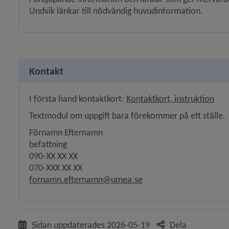
Undvik länkar till nödvändig huvudinformation.
Kontakt
I första hand kontaktkort: 
Kontaktkort, instruktion
Textmodul om uppgift bara förekommer på ett ställe.
Förnamn Efternamn
befattning
090-XX XX XX
070-XXX XX XX
fornamn.efternamn@umea.se
Sidan uppdaterades
2026-05-19
Dela