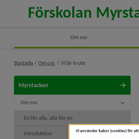
Om oss
nivå i brödsmulenavigeringen
nivå i brödsmulenavigeri
Startsida
Om oss
Vi lär in ute
Myrstacken
Om oss
Undermen
En för alla, alla för en
Vi använder kakor (cookies) för at
Introduktion