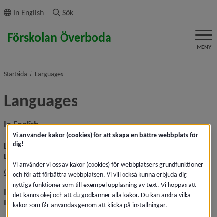
ll innehållet
In English
Sök
MENY
nivå i brödsmulenavigeringen
Startsida
Languages
Languages
In English
Vi använder kakor (cookies) för att skapa en bättre webbplats för
dig!
Link to this page in Google translate
Länk till denna sida i Google Translate
Vi använder vi oss av kakor (cookies) för webbplatsens grundfunktioner
Länk till annan webbplat
Open this page in Google Translate
och för att förbättra webbplatsen. Vi vill också kunna erbjuda dig
nyttiga funktioner som till exempel uppläsning av text. Vi hoppas att
Instructions for translation in different web browsers
det känns okej och att du godkänner alla kakor. Du kan ändra vilka
Instruktioner för att översätta i olika webbläsare
kakor som får användas genom att klicka på inställningar.