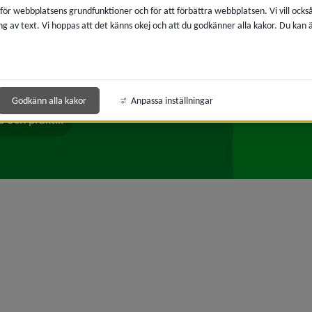
 för webbplatsens grundfunktioner och för att förbättra webbplatsen. Vi vill ocks
ng av text. Vi hoppas att det känns okej och att du godkänner alla kakor. Du kan
äl frånvaro
Läsårstider
Skolmat
lportal, Unikum
Olycksfallsförsäkring
Godkänn alla kakor
Anpassa inställningar
b och praktik