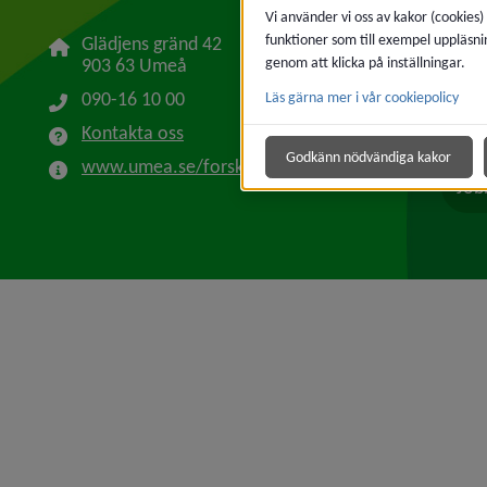
Vi använder vi oss av kakor (cookies)
funktioner som till exempel uppläsni
Glädjens gränd 42
Anm
903 63 Umeå
genom att klicka på inställningar.
090-16 10 00
Läs gärna mer i vår cookiepolicy
Sko
Kontakta oss
Godkänn nödvändiga kakor
www.umea.se/forskolanprosten
Job