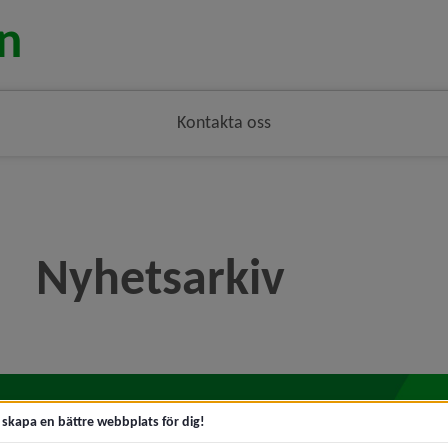
Kontakta oss
Nyhetsarkiv
t skapa en bättre webbplats för dig!
a snabbt
So