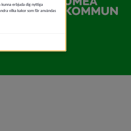
å kunna erbjuda dig nyttiga
 ändra vilka kakor som får användas
Umeå kommun
Umeå kommun