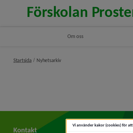
Om oss
nivå i brödsmulenavigeringen
Startsida
Nyhetsarkiv
Vi använder kakor (cookies) för at
Kontakt
Hitt