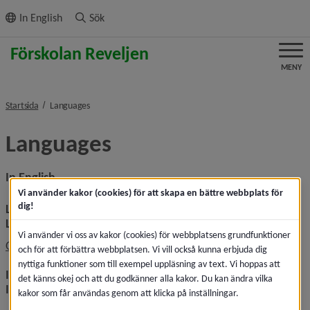
ll innehållet
In English
Sök
MENY
nivå i brödsmulenavigeringen
Startsida
Languages
Languages
In English
Vi använder kakor (cookies) för att skapa en bättre webbplats för
dig!
Link to this page in Google translate
Länk till denna sida i Google Translate
Vi använder vi oss av kakor (cookies) för webbplatsens grundfunktioner
Länk till annan webbplat
Open this page in Google Translate
och för att förbättra webbplatsen. Vi vill också kunna erbjuda dig
nyttiga funktioner som till exempel uppläsning av text. Vi hoppas att
Instructions for translation in different web browsers
det känns okej och att du godkänner alla kakor. Du kan ändra vilka
Instruktioner för att översätta i olika webbläsare
kakor som får användas genom att klicka på inställningar.