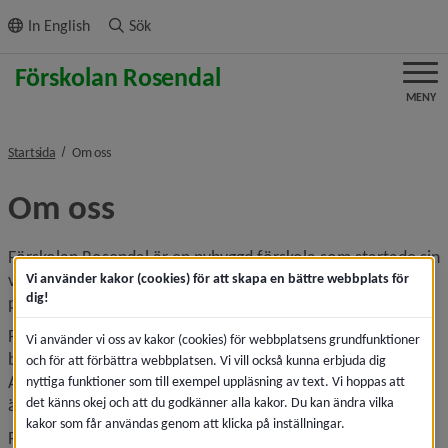
ll innehållet
In English
Sök
MENY
nivå i brödsmulenavigeringen
Startsida
Om oss
Om oss
Förskolan Rosendal är en nybyggd förskola som startade sin 
verksamhet augusti 2019. Här finns sex avdelningar, på två 
Vi använder kakor (cookies) för att skapa en bättre webbplats för
dig!
plan som är organiserade i åldersnära grupper.
På det nedre planet finns tre avdelningar för de yngre 
Vi använder vi oss av kakor (cookies) för webbplatsens grundfunktioner
barnen och förskolans gemensamma restaurang. 
och för att förbättra webbplatsen. Vi vill också kunna erbjuda dig
Avdelningarna heter Bladet, Fröet och Knoppen. Knoppen 
nyttiga funktioner som till exempel uppläsning av text. Vi hoppas att
det känns okej och att du godkänner alla kakor. Du kan ändra vilka
är öppnings- och stängningsavdelning. 
kakor som får användas genom att klicka på inställningar.
På det övre planet finns tre avdelningar för de äldre 