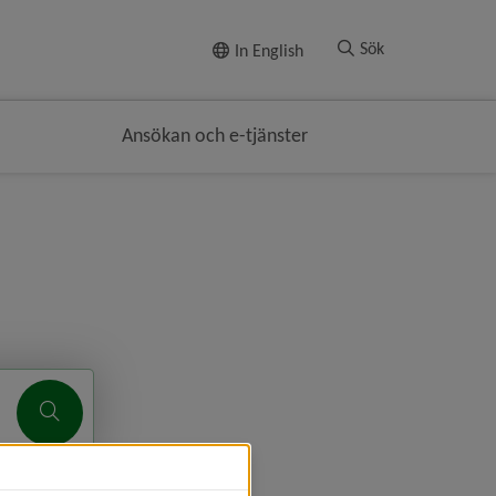
Till innehållet
Sök
In English
Ansökan och e-tjänster
Sök