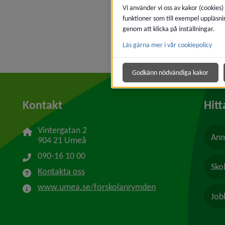
Vi använder vi oss av kakor (cookies)
funktioner som till exempel uppläsni
genom att klicka på inställningar.
Läs gärna mer i vår cookiepolicy
Godkänn nödvändiga kakor
Kontakt
Hitt
Vintergatan 2
Anm
904 21 Umeå
090-16 10 00
Sko
Kontakta oss
www.umea.se/forskolanrymden
Job