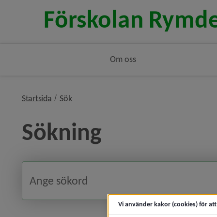
Om oss
nivå i brödsmulenavigeringen
Startsida
Sök
Sökning
Vi använder kakor (cookies) för at