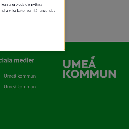
å kunna erbjuda dig nyttiga
 ändra vilka kakor som får användas
ciala medier
Umeå kommun
Umeå kommun