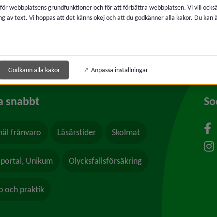
 för webbplatsens grundfunktioner och för att förbättra webbplatsen. Vi vill ocks
ng av text. Vi hoppas att det känns okej och att du godkänner alla kakor. Du kan
Godkänn alla kakor
Anpassa inställningar
a snabbt
So
äl frånvaro
Läsårstider
Skolmat
lportal, Unikum
Olycksfallsförsäkring
b och praktik