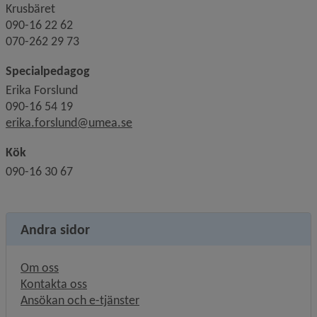
Krusbäret 
090-16 22 62
070-262 29 73
Specialpedagog
Erika Forslund
090-16 54 19
erika.forslund@umea.se
Kök
090-16 30 67
Andra sidor
Om oss
Kontakta oss
Ansökan och e-tjänster