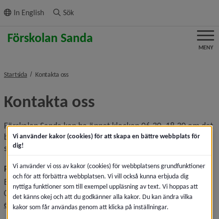
ll innehållet
In English
Sök
MENY
nivå i brödsmulenavigeringen
Startsida
Kontakta oss
Kontakta oss
Förskolan Sanda kan ha öppet klockan 06.30–18.30 om det 
behövs. Just nu har vi öppet klockan 06.30–17.30. Om du 
Vi använder kakor (cookies) för att skapa en bättre webbplats för
dig!
som vårdnadshavare har andra behov, kontakta rektor.
Vi använder vi oss av kakor (cookies) för webbplatsens grundfunktioner
Rektor
och för att förbättra webbplatsen. Vi vill också kunna erbjuda dig
Eva Eriksson
nyttiga funktioner som till exempel uppläsning av text. Vi hoppas att
070-625 80 04 
det känns okej och att du godkänner alla kakor. Du kan ändra vilka
eva.eriksson.2@umea.se
kakor som får användas genom att klicka på inställningar.