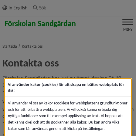
ll innehållet
In English
Sök
MENY
nivå i brödsmulenavigeringen
Startsida
Kontakta oss
Kontakta oss
Förskolan Sandgärdan har just nu öppet klockan 06.10–
17.15. Om du som förälder har andra behov, kontakta 
Vi använder kakor (cookies) för att skapa en bättre webbplats för
dig!
rektor.
Vid frukost klockan 08.00–08.30, lunch 10.45–12.00 samt 
Vi använder vi oss av kakor (cookies) för webbplatsens grundfunktioner
vid mellanmål klockan 14.00–14.30 sitter vi ner med barnen 
och för att förbättra webbplatsen. Vi vill också kunna erbjuda dig
och äter för att skapa lugn och ro. Under dessa tider kan vi 
nyttiga funktioner som till exempel uppläsning av text. Vi hoppas att
det känns okej och att du godkänner alla kakor. Du kan ändra vilka
ha svårt att svara i telefon.
kakor som får användas genom att klicka på inställningar.
Rektor