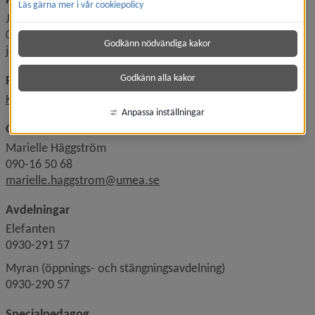
Läs gärna mer i vår cookiepolicy
Jenny Lund
0930-291 31
Godkänn nödvändiga kakor
jenny.lund@umea.se
Godkänn alla kakor
Placering, uppsägning av plats, inkomstuppgifter
Kontakta pedagogiska placeringsenheten
Anpassa inställningar
Områdeschef förskolor Sydväst
Marielle Häggström
090-16 50 68
marielle.haggstrom@umea.se
Avdelningar
Elefanten
0930-291 57
Myran (öppnings- och stängningsavdelning)
0930-290 57
Specialpedagog