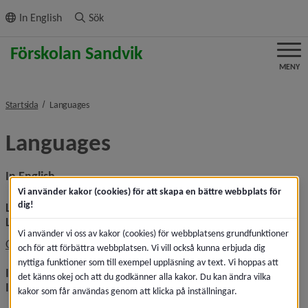
ll innehållet
In English
Sök
MENY
nivå i brödsmulenavigeringen
Startsida
Languages
Languages
In English
Vi använder kakor (cookies) för att skapa en bättre webbplats för
dig!
Link to this page in Google translate
Länk till denna sida i Google Translate
Vi använder vi oss av kakor (cookies) för webbplatsens grundfunktioner
Länk till annan webbplat
Open this page in Google Translate
och för att förbättra webbplatsen. Vi vill också kunna erbjuda dig
nyttiga funktioner som till exempel uppläsning av text. Vi hoppas att
Instructions for translation in different web browsers
det känns okej och att du godkänner alla kakor. Du kan ändra vilka
Instruktioner för att översätta i olika webbläsare
kakor som får användas genom att klicka på inställningar.