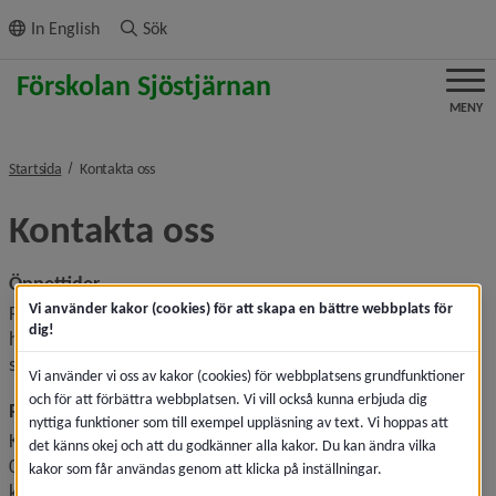
ll innehållet
In English
Sök
MENY
nivå i brödsmulenavigeringen
Startsida
Kontakta oss
Kontakta oss
Öppettider
Vi använder kakor (cookies) för att skapa en bättre webbplats för
Förskolan anpassar sina rutiner och öppettider efter behov 
dig!
hos barnen och vårdnadshavares tider utifrån arbete eller 
studier samt skälig restid.
Vi använder vi oss av kakor (cookies) för webbplatsens grundfunktioner
och för att förbättra webbplatsen. Vi vill också kunna erbjuda dig
Rektor
nyttiga funktioner som till exempel uppläsning av text. Vi hoppas att
Katarina Marthin
det känns okej och att du godkänner alla kakor. Du kan ändra vilka
070-885 13 01
kakor som får användas genom att klicka på inställningar.
katarina.marthin@umea.se