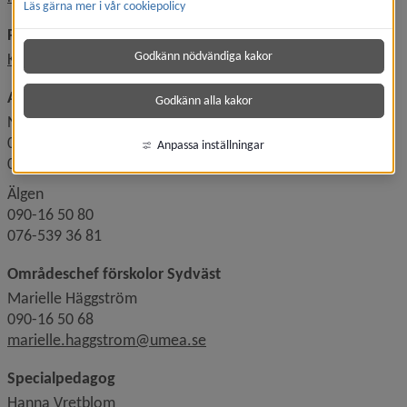
Läs gärna mer i vår cookiepolicy
Placering, uppsägning av plats, inkomstuppgifter
Godkänn nödvändiga kakor
Kontakta pedagogiska placeringsenheten
Avdelningar
Godkänn alla kakor
Nyckelpigan
090-16 50 84
Anpassa inställningar
076-518 52 41
Älgen
090-16 50 80
076-539 36 81
Områdeschef förskolor Sydväst
Marielle Häggström
090-16 50 68
marielle.haggstrom@umea.se
Specialpedagog
Hanna Vretblom