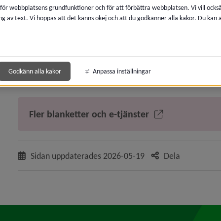
 för webbplatsens grundfunktioner och för att förbättra webbplatsen. Vi vill ocks
Övrigt
ng av text. Vi hoppas att det känns okej och att du godkänner alla kakor. Du kan
Anmäl frånvaro i förskolan
Länk 
Ansökan specialkost och behovsanpassade måltider
Länk till annan webbplats.
Läsårstider och lov
Godkänn alla kakor
Anpassa inställningar
Mottagande av nyanländ
Fler blanketter och e-tjänster
Sidan uppdaterades
2026-05-19
Dela