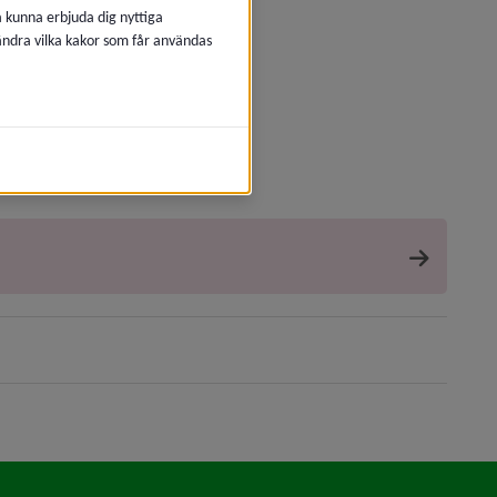
å kunna erbjuda dig nyttiga
 ändra vilka kakor som får användas
till annan webbplats.