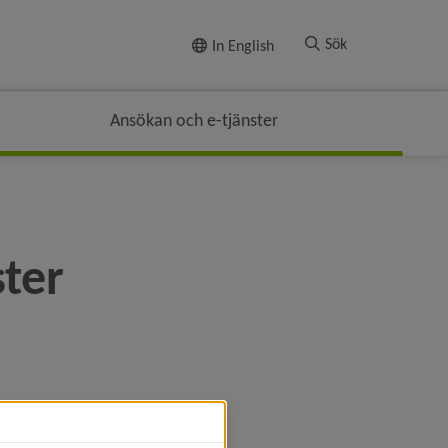
Till innehållet
Sök
In English
Ansökan och e-tjänster
ter