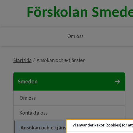
Om oss
nivå i brödsmulenavige
Startsida
Ansökan och e-tjänster
Smeden
Om oss
Kontakta oss
Vi använder kakor (cookies) för at
Ansökan och e-tjänster