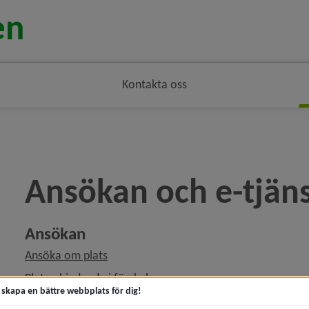
Kontakta oss
ringen
Ansökan och e-tjäns
Ansökan
Ansöka om plats
Platserbjudande i förskola
t skapa en bättre webbplats för dig!
Avsluta plats, säga upp plats