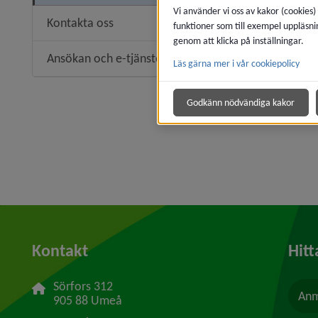
Vi använder vi oss av kakor (cookies)
Kontakta oss
funktioner som till exempel uppläsni
genom att klicka på inställningar.
Ansökan och e-tjänster
Läs gärna mer i vår cookiepolicy
Godkänn nödvändiga kakor
Kontakt
Hitt
Sörfors 312
Anm
905 88 Umeå