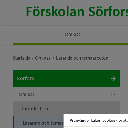
Om oss
nivå i brödsmulenavigeringen
nivå i br
Startsida
Om oss
Lärande och temaarbeten
Sörfors
Om oss
Undermen
Introduktion
Vi använder kakor (cookies) för at
Lärande och temaarbeten