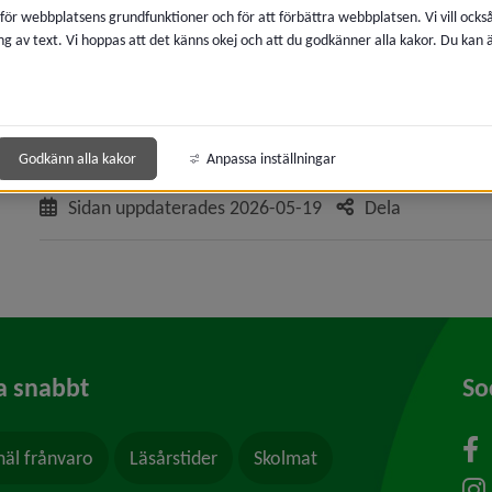
förståelse och få insyn i barnens värld.
 för webbplatsens grundfunktioner och för att förbättra webbplatsen. Vi vill ocks
ng av text. Vi hoppas att det känns okej och att du godkänner alla kakor. Du kan
Temaarbeten
Vi använder oss utav grupparbeten i vår verksamhet. Där få
gruppkonstellationer för att integrera med varandra och 
grupparbeten som bestäms utefter vad barnen är intress
Godkänn alla kakor
Anpassa inställningar
Sidan uppdaterades
2026-05-19
Dela
a snabbt
So
äl frånvaro
Läsårstider
Skolmat