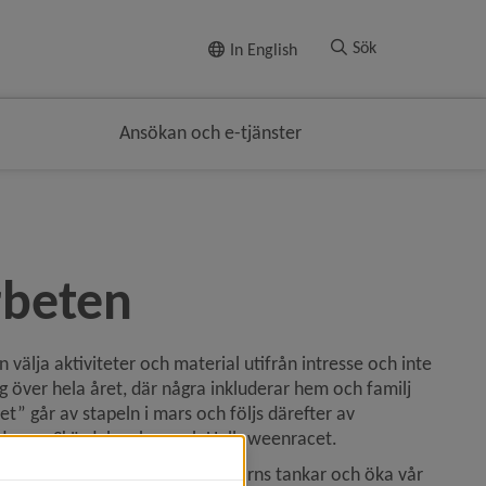
Till innehållet
Sök
In English
Ansökan och e-tjänster
rbeten
 välja aktiviteter och material utifrån intresse och inte 
g över hela året, där några inkluderar hem och familj 
” går av stapeln i mars och följs därefter av 
ddagen, Skördelunchen och Halloweenracet.
yg för att kunna synliggöra barns tankar och öka vår 