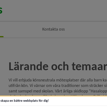
Kontakta oss
ödsmulenavigeringen
Lärande och temaa
Vi vill erbjuda könsneutrala mötesplatser där alla barn kan
y för Om oss
utifrån kön. Vi värnar om våra traditioner som sträcker si
samt samspel med skolan. Vårt årliga skidlopp ”Hasaloppet
skräpplockardagen, Förskolans dag, Hälsodagen, Grillmi
t skapa en bättre webbplats för dig!
Vi ser den pedagogiska dokumentationen som ett bra verkt