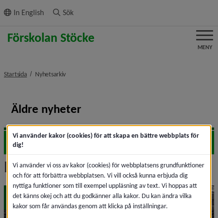
ll innehållet
In English
Sök
MENY
nivå i brödsmulenavigeringen
Startsida
Nyhetsarkiv
Äldre nyheter
Vi använder kakor (cookies) för att skapa en bättre webbplats för
2026
Expa
dig!
Nyhetsarkiv
Vi använder vi oss av kakor (cookies) för webbplatsens grundfunktioner
och för att förbättra webbplatsen. Vi vill också kunna erbjuda dig
nyttiga funktioner som till exempel uppläsning av text. Vi hoppas att
maj
det känns okej och att du godkänner alla kakor. Du kan ändra vilka
19
kakor som får användas genom att klicka på inställningar.