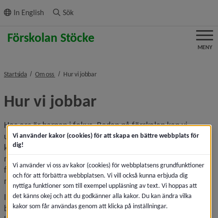
ll innehållet
In English
Sök
MENY
nivå i brödsmulenavigeringen
nivå i brödsmulenavigeringen
Startsida
Om oss
Hur vi jobbar
Hur vi jobbar
Hos oss är barnen i fokus. Redan på förskolan kan vi 
upptäcka behov och sätta in tidiga insatser. Genom att vi 
Vi använder kakor (cookies) för att skapa en bättre webbplats för
dig!
kan följa barnen från förskolan till årskurs 6 kan vi tidigt 
möta varje barns behov och därmed skapa goda 
Vi använder vi oss av kakor (cookies) för webbplatsens grundfunktioner
förutsättningar för varje barn att utvecklas och nå skolans 
och för att förbättra webbplatsen. Vi vill också kunna erbjuda dig
mål.
nyttiga funktioner som till exempel uppläsning av text. Vi hoppas att
det känns okej och att du godkänner alla kakor. Du kan ändra vilka
I Stöckes alla verksamheter arbetar personalen för att alla 
kakor som får användas genom att klicka på inställningar.
barn och elever ska ha möjlighet till en god grund för sitt 