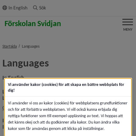
ll innehållet
In English
Sök
MENY
nivå i brödsmulenavigeringen
Startsida
Languages
Languages
In English
Vi använder kakor (cookies) för att skapa en bättre webbplats för
dig!
Link to this page in Google translate
Länk till denna sida i Google Translate
Vi använder vi oss av kakor (cookies) för webbplatsens grundfunktioner
Länk till annan webbplat
Open this page in Google Translate
och för att förbättra webbplatsen. Vi vill också kunna erbjuda dig
nyttiga funktioner som till exempel uppläsning av text. Vi hoppas att
Instructions for translation in different web browsers
det känns okej och att du godkänner alla kakor. Du kan ändra vilka
Instruktioner för att översätta i olika webbläsare
kakor som får användas genom att klicka på inställningar.