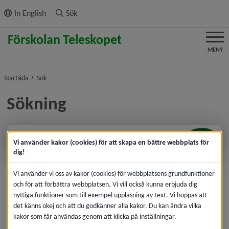
ll innehållet
In English
Sök
MENY
nivå i brödsmulenavigeringen
Startsida
Sök
Sökning
Sök
Vi använder kakor (cookies) för att skapa en bättre webbplats för
dig!
Vi använder vi oss av kakor (cookies) för webbplatsens grundfunktioner
och för att förbättra webbplatsen. Vi vill också kunna erbjuda dig
nyttiga funktioner som till exempel uppläsning av text. Vi hoppas att
det känns okej och att du godkänner alla kakor. Du kan ändra vilka
kakor som får användas genom att klicka på inställningar.