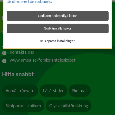
Läs gärna mer i vår cookiepolicy
Godkänn nödvändiga kakor
Kontakt
Godkänn alla kakor
Atlasgatan
907 52 Umeå
Anpassa inställningar
090-16 10 00
Kontakta oss
www.umea.se/forskolanteleskopet
Hitta snabbt
Anmäl frånvaro
Läsårstider
Skolmat
Skolportal, Unikum
Olycksfallsförsäkring