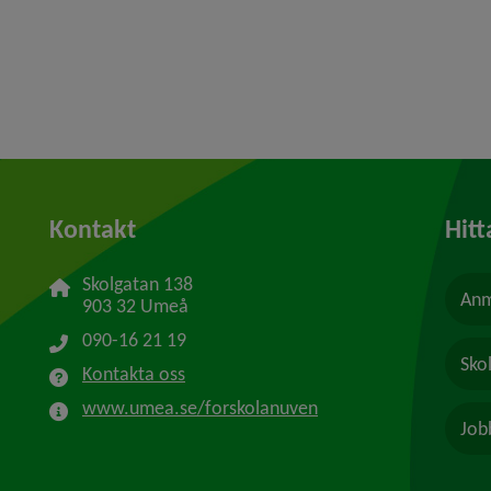
Kontakt
Hitt
Skolgatan 138
Anm
903 32 Umeå
090-16 21 19
Sko
Kontakta oss
www.umea.se/forskolanuven
Job