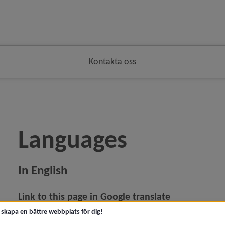
Kontakta oss
Languages
In English
Link to this page in Google translate
Länk till denna sida i Google Translate
t skapa en bättre webbplats för dig!
Länk till annan webb