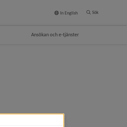
Till innehållet
Sök
In English
Ansökan och e-tjänster
plats, öppnas i nytt fönster.