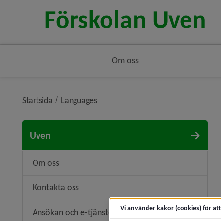
Om oss
nivå i brödsmulenavigeringen
Startsida
Languages
Uven
Om oss
Kontakta oss
Vi använder kakor (cookies) för at
Ansökan och e-tjänster