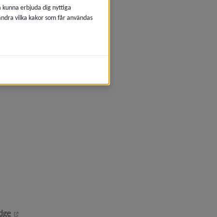
å kunna erbjuda dig nyttiga
 ändra vilka kakor som får användas
t web browsers
ebbläsare
ill annan webbplats, öppnas i nytt fönster.
l annan webbplats, öppnas i nytt fönster.
lats, öppnas i nytt fönster.
Länk till annan webbplats, öppnas i nytt fönster.
Edge