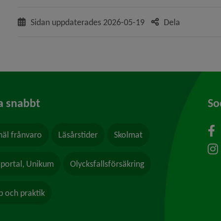
Sidan uppdaterades
2026-05-19
Dela
a snabbt
So
äl frånvaro
Läsårstider
Skolmat
lportal, Unikum
Olycksfallsförsäkring
b och praktik