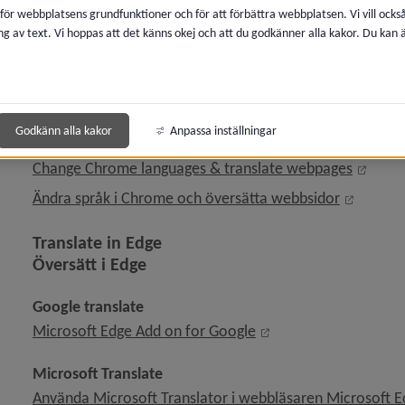
Open this page in Google Translate
 för webbplatsens grundfunktioner och för att förbättra webbplatsen. Vi vill ocks
ng av text. Vi hoppas att det känns okej och att du godkänner alla kakor. Du kan
Instructions for translation in differen
Instruktioner för att översätta i olika w
Translate in Chrome
Godkänn alla kakor
Anpassa inställningar
Översätt i Chrome
Länk t
Change Chrome languages & translate webpages
Länk til
Ändra språk i Chrome och översätta webbsidor
Translate in Edge
Översätt i Edge
Google translate
Länk till annan webbp
Microsoft Edge Add on for Google
Microsoft Translate
Använda Microsoft Translator i webbläsaren Microsoft 