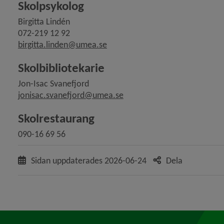
Skolpsykolog
Birgitta Lindén
072-219 12 92
birgitta.linden@umea.se
Skolbibliotekarie
Jon-Isac Svanefjord
jonisac.svanefjord@umea.se
Skolrestaurang
090-16 69 56
Sidan uppdaterades
2026-06-24
Dela