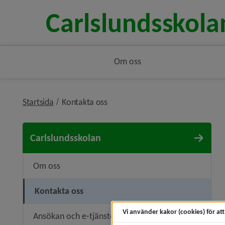
Om oss
nivå i brödsmulenavigeringen
Startsida
Kontakta oss
Carlslundsskolan
Om oss
Kontakta oss
Vi använder kakor (cookies) för at
Ansökan och e-tjänster