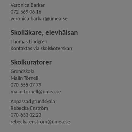
Veronica Barkar
072-569 06 16
veronica.barkar@umea.se
Skolläkare, elevhälsan
Thomas Lindgren
Kontaktas via skolsköterskan
Skolkuratorer
Grundskola
Malin Törnell
070-555 07 79
malin.tornell@umea.se
Anpassad grundskola
Rebecka Enström
070-633 02 23
rebecka.enström@umea.se