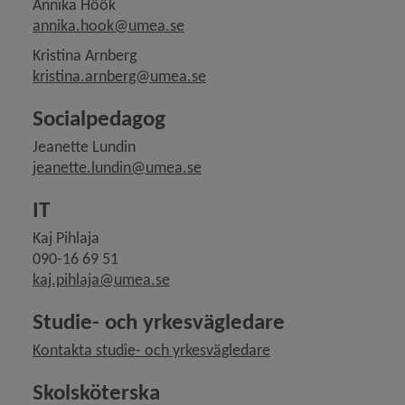
Annika Höök
annika.hook@umea.se
Kristina Arnberg
kristina.arnberg@umea.se
Socialpedagog
Jeanette Lundin
jeanette.lundin@umea.se
IT
Kaj Pihlaja
090-16 69 51
kaj.pihlaja@umea.se
Studie- och yrkesvägledare
Kontakta studie- och yrkesvägledare
Skolsköterska