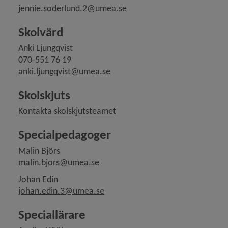
jennie.soderlund.2@umea.se
Skolvärd
Anki Ljungqvist
070-551 76 19
anki.ljungqvist@umea.se
Skolskjuts 
Kontakta skolskjutsteamet
Specialpedagoger
Malin Björs
malin.bjors@umea.se
Johan Edin
johan.edin.3@umea.se
Speciallärare