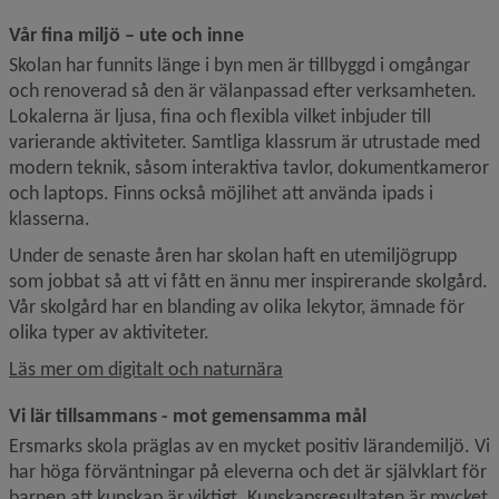
Vår fina miljö – ute och inne
Skolan har funnits länge i byn men är tillbyggd i omgångar 
och renoverad så den är välanpassad efter verksamheten. 
Lokalerna är ljusa, fina och flexibla vilket inbjuder till 
varierande aktiviteter. Samtliga klassrum är utrustade med 
modern teknik, såsom interaktiva tavlor, dokumentkameror 
och laptops. Finns också möjlihet att använda ipads i 
klasserna.
Under de senaste åren har skolan haft en utemiljögrupp 
som jobbat så att vi fått en ännu mer inspirerande skolgård. 
Vår skolgård har en blanding av olika lekytor, ämnade för 
olika typer av aktiviteter.
Läs mer om digitalt och naturnära
Vi lär tillsammans - mot gemensamma mål
Ersmarks skola präglas av en mycket positiv lärandemiljö. Vi 
har höga förväntningar på eleverna och det är självklart för 
barnen att kunskap är viktigt. Kunskapsresultaten är mycket 