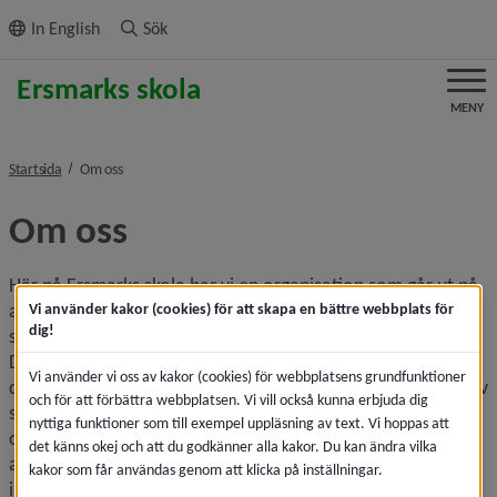
ll innehållet
In English
Sök
MENY
nivå i brödsmulenavigeringen
Startsida
Om oss
Om oss
Här på Ersmarks skola har vi en organisation som går ut på 
att varje årskurs är en enda stor klass. I varje klass 
Vi använder kakor (cookies) för att skapa en bättre webbplats för
dig!
samverkar två klasslärare samt en till två fritidspedagoger. 
Detta innebär att barnen möter samma vuxna under hela 
Vi använder vi oss av kakor (cookies) för webbplatsens grundfunktioner
dagen, både i skolan och på fritids vilket bygger en känsla av 
och för att förbättra webbplatsen. Vi vill också kunna erbjuda dig
samhörighet och trygghet för eleverna. Vårt sätt att 
nyttiga funktioner som till exempel uppläsning av text. Vi hoppas att
organisera ger också möjlighet till ett mycket flexibelt 
det känns okej och att du godkänner alla kakor. Du kan ändra vilka
arbetssätt, där vi har större möjligheter att tillgodose både 
kakor som får användas genom att klicka på inställningar.
individens och gruppens behov efter aktivitet.