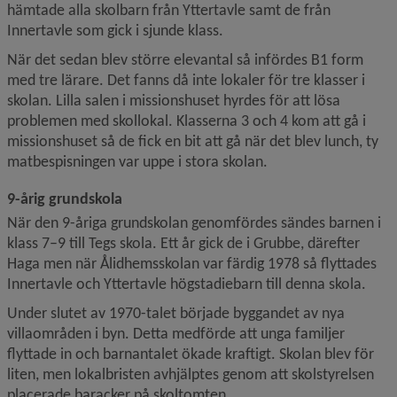
hämtade alla skolbarn från Yttertavle samt de från 
Innertavle som gick i sjunde klass.
När det sedan blev större elevantal så infördes B1 form 
med tre lärare. Det fanns då inte lokaler för tre klasser i 
skolan. Lilla salen i missionshuset hyrdes för att lösa 
problemen med skollokal. Klasserna 3 och 4 kom att gå i 
missionshuset så de fick en bit att gå när det blev lunch, ty 
matbespisningen var uppe i stora skolan.
9-årig grundskola
När den 9-åriga grundskolan genomfördes sändes barnen i 
klass 7–9 till Tegs skola. Ett år gick de i Grubbe, därefter 
Haga men när Ålidhemsskolan var färdig 1978 så flyttades 
Innertavle och Yttertavle högstadiebarn till denna skola.
Under slutet av 1970-talet började byggandet av nya 
villaområden i byn. Detta medförde att unga familjer 
flyttade in och barnantalet ökade kraftigt. Skolan blev för 
liten, men lokalbristen avhjälptes genom att skolstyrelsen 
placerade baracker på skoltomten.