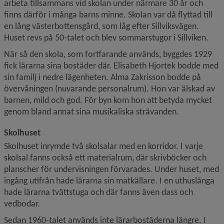
arbeta tillsammans vid skolan under närmare 30 år och 
finns därför i många barns minne. Skolan var då flyttad till 
en lång västerbottensgård, som låg efter Sillviksvägen. 
Huset revs på 50-talet och blev sommarstugor i Sillviken.
När så den skola, som fortfarande används, byggdes 1929 
fick lärarna sina bostäder där. Elisabeth Hjortek bodde med 
sin familj i nedre lägenheten. Alma Zakrisson bodde på 
övervåningen (nuvarande personalrum). Hon var älskad av 
barnen, mild och god. För byn kom hon att betyda mycket 
genom bland annat sina musikaliska strävanden.
Skolhuset
Skolhuset inrymde två skolsalar med en korridor. I varje 
skolsal fanns också ett materialrum, där skrivböcker och 
planscher för undervisningen förvarades. Under huset, med 
ingång utifrån hade lärarna sin matkällare. I en uthuslänga 
hade lärarna tvättstuga och där fanns även dass och 
vedbodar.
Sedan 1960-talet används inte lärarbostäderna längre. I 