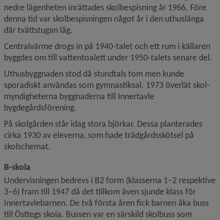
nedre lägenheten inrättades skolbespisning år 1966. Före 
denna tid var skolbespisningen något år i den uthuslänga 
där tvättstugan låg.
Centralvärme drogs in på 1940-talet och ett rum i källaren 
byggdes om till vattentoalett under 1950-talets senare del.
Uthusbyggnaden stod då stundtals tom men kunde 
sporadiskt användas som gymnastiksal. 1973 överlät skol­
myndigheterna byggnaderna till Innertavle 
bygdegårdsförening.
På skolgården står idag stora björkar. Dessa planterades 
cirka 1930 av eleverna, som hade trädgårdsskötsel på 
skolschemat.
B-skola
Undervisningen bedrevs i B2 form (klasserna 1–2 respektive 
3–6) fram till 1947 då det tillkom även sjunde klass för 
Innertavlebarnen. De två första åren fick barnen åka buss 
till Östtegs skola. Bussen var en särskild skolbuss som 