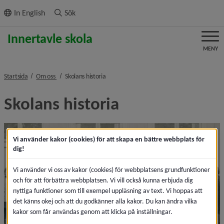
ll innehållet
In English
Sök
MENY
nivå i brödsmulenavigeringen
nivå i brödsmulenavigeringen
Startsida
Om oss
Skolans historia
Skolans historia
Vi använder kakor (cookies) för att skapa en bättre webbplats för
dig!
Vi använder vi oss av kakor (cookies) för webbplatsens grundfunktioner
och för att förbättra webbplatsen. Vi vill också kunna erbjuda dig
nyttiga funktioner som till exempel uppläsning av text. Vi hoppas att
det känns okej och att du godkänner alla kakor. Du kan ändra vilka
kakor som får användas genom att klicka på inställningar.