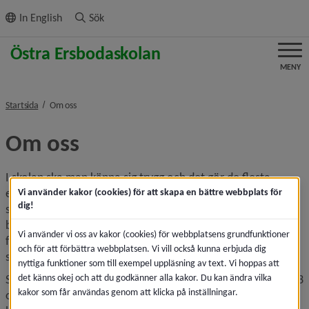
ll innehållet
In English
Sök
MENY
nivå i brödsmulenavigeringen
Startsida
Om oss
Om oss
I skolan ska man känna sig trygg och det gör de flesta 
elever på Östra Ersbodaskolan, enligt våra elevenkäter. På 
Vi använder kakor (cookies) för att skapa en bättre webbplats för
dig!
skolan arbetar engagerad personal som tillsammans med 
barnen och elevhälsoteamet skapar goda förutsättningar 
Vi använder vi oss av kakor (cookies) för webbplatsens grundfunktioner
för lärande och utveckling. Vi har ett trivsamt klimat på 
och för att förbättra webbplatsen. Vi vill också kunna erbjuda dig
skolan och vårt mål är att alla elever ska känna sig trygga.
nyttiga funktioner som till exempel uppläsning av text. Vi hoppas att
det känns okej och att du godkänner alla kakor. Du kan ändra vilka
Skolan har förskoleklass och grundskola för årskurserna 1–3 
kakor som får användas genom att klicka på inställningar.
och anpassad grundskola inriktning ämnesområden som 