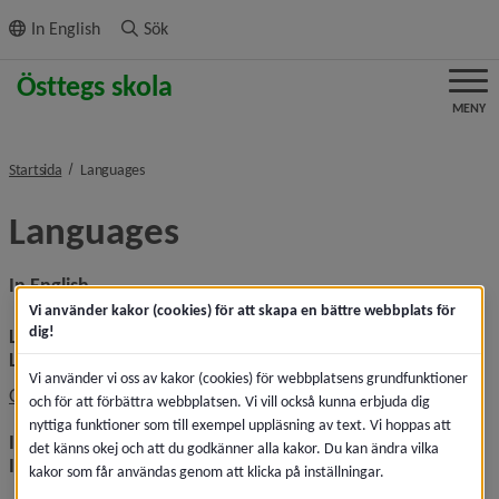
ll innehållet
In English
Sök
MENY
nivå i brödsmulenavigeringen
Startsida
Languages
Languages
In English
Vi använder kakor (cookies) för att skapa en bättre webbplats för
dig!
Link to this page in Google translate
Länk till denna sida i Google Translate
Vi använder vi oss av kakor (cookies) för webbplatsens grundfunktioner
Länk till annan webbplat
Open this page in Google Translate
och för att förbättra webbplatsen. Vi vill också kunna erbjuda dig
nyttiga funktioner som till exempel uppläsning av text. Vi hoppas att
Instructions for translation in different web browsers
det känns okej och att du godkänner alla kakor. Du kan ändra vilka
Instruktioner för att översätta i olika webbläsare
kakor som får användas genom att klicka på inställningar.