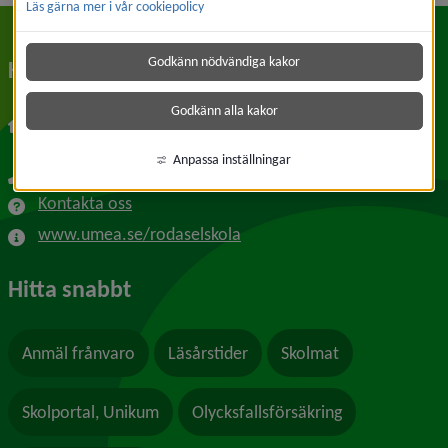
Läs gärna mer i vår cookiepolicy
Godkänn nödvändiga kakor
Kontakt
Godkänn alla kakor
Rödåsel 75
922 65 Tavelsjö
Anpassa inställningar
090-16 10 00
Kontakta oss
www.umea.se/rodaselskola
Hitta snabbt
Anmäl frånvaro
Läsårstider
Skolmat
Skolportal, Unikum
Olycksfallsförsäkring