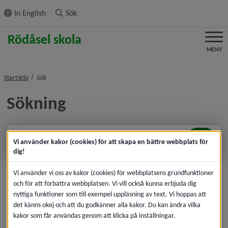
ll innehållet
In English
Sök
MENY
nivå i brödsmulenavigeringen
Startsida
Sök
Sökning
Sök
Vi använder kakor (cookies) för att skapa en bättre webbplats för
dig!
Vi använder vi oss av kakor (cookies) för webbplatsens grundfunktioner
och för att förbättra webbplatsen. Vi vill också kunna erbjuda dig
nyttiga funktioner som till exempel uppläsning av text. Vi hoppas att
det känns okej och att du godkänner alla kakor. Du kan ändra vilka
kakor som får användas genom att klicka på inställningar.