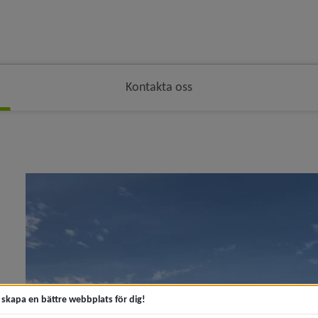
Kontakta oss
brödsmulenavigeringen
y för Om oss
t skapa en bättre webbplats för dig!