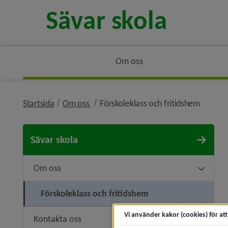
Om oss
nivå i brödsmulenavigeringen
nivå i 
Startsida
Om oss
Förskoleklass och fritidshem
Sävar skola
Om oss
Undermen
Förskoleklass och fritidshem
Vi använder kakor (cookies) för at
Kontakta oss