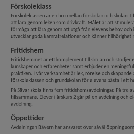
Förskoleklass
Förskoleklassen är en bro mellan förskolan och skolan. I fö
att lära genom leken som drivkraft. Målet är att stimulera el
förmåga att lära genom att utgå från elevens behov och int
utvecklar goda kamrat­relationer och känner tillhörighet
Fritidshem
Fritidshemmet är ett komplement till skolan och stödjer e
kunskaper och erfarenheter samt erbjuder en meningsfull f
praktiken. I vår verksamhet är lek, rörelse och skapande
förskoleklassen och grundskolan för elevens bästa i ett h
På Sävar skola finns fem fritidshemsavdelningar. På tre av
till­sammans. Elever i årskurs 2 går på en avdelning och el
avdelning. 
Öppettider
Avdelningen Bävern har ansvaret över såväl öppning som