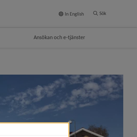
Till innehållet
Sök
In English
Ansökan och e-tjänster