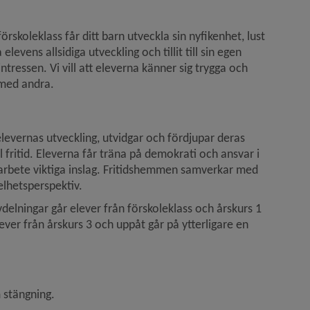
rskoleklass får ditt barn utveckla sin nyfikenhet, lust 
evens allsidiga utveckling och tillit till sin egen 
ressen. Vi vill att eleverna känner sig trygga och 
 med andra.
levernas utveckling, utvidgar och fördjupar deras 
ritid. Eleverna får träna på demokrati och ansvar i 
 arbete viktiga inslag. Fritidshemmen samverkar med 
elhetsperspektiv.
delningar går elever från förskoleklass och årskurs 1 
ever från årskurs 3 och uppåt går på ytterligare en 
 stängning.