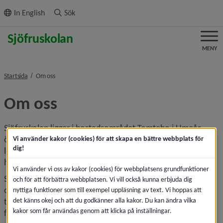
ll innehållet
In English
Sök
MENY
nivå i brödsmulenavigeringen
Startsida
Om oss
Om oss
Sjöfruskolan ligger i bostadsområdet Tomtebo i Umeås 
östra del. Skolan byggdes ut med fler anpassade 
Vi använder kakor (cookies) för att skapa en bättre webbplats för
dig!
lektionssalar och ny skolrestaurang höstterminen 2024 och 
har förskoleklass till årskurs 6 inklusive fritidshem.
Vi använder vi oss av kakor (cookies) för webbplatsens grundfunktioner
Sjöfruskolan är indelad i sju arbetslag från förskoleklass till 
och för att förbättra webbplatsen. Vi vill också kunna erbjuda dig
och med årskurs 6 samt fyra fritidsavdelningar. Barnen 
nyttiga funktioner som till exempel uppläsning av text. Vi hoppas att
det känns okej och att du godkänner alla kakor. Du kan ändra vilka
tillhör samma avdelning under skoltid och 
kakor som får användas genom att klicka på inställningar.
fritidsverksamhet. För årskurs 4–6 finns fritidsklubb i 