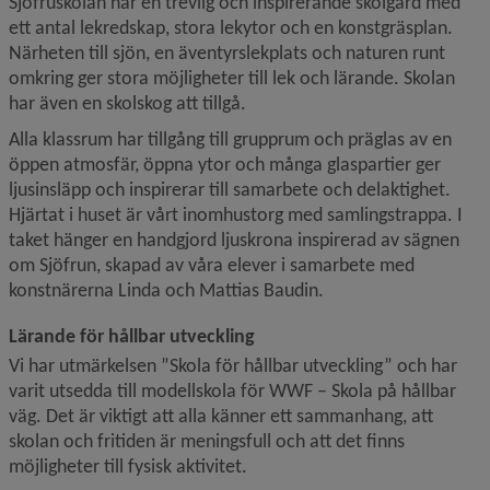
Sjöfruskolan har en trevlig och inspirerande skolgård med 
ett antal lekredskap, stora lekytor och en konstgräsplan. 
Närheten till sjön, en äventyrslekplats och naturen runt 
omkring ger stora möjligheter till lek och lärande. Skolan 
har även en skolskog att tillgå.
Alla klassrum har tillgång till grupprum och präglas av en 
öppen atmosfär, öppna ytor och många glaspartier ger 
ljusinsläpp och inspirerar till samarbete och delaktighet. 
Hjärtat i huset är vårt inomhustorg med samlingstrappa. I 
taket hänger en handgjord ljuskrona inspirerad av sägnen 
om Sjöfrun, skapad av våra elever i samarbete med 
konstnärerna Linda och Mattias Baudin.
Lärande för hållbar utveckling
Vi har utmärkelsen 
Skola för hållbar utveckling
 och har 
varit utsedda till modellskola för WWF – Skola på hållbar 
väg. Det är viktigt att alla känner ett sammanhang, att 
skolan och fritiden är meningsfull och att det finns 
möjligheter till fysisk aktivitet.