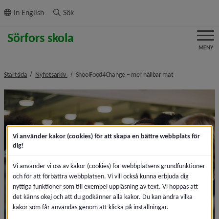
ll innehållet
In English
Sök
MENY
nivå i brödsmulenavigeringen
nivå i brödsmule
Startsida
Nyhetsarkiv
ShoolFood4Change – mer hållbar mat
Vi använder kakor (cookies) för att skapa en bättre webbplats för
dig!
Vi använder vi oss av kakor (cookies) för webbplatsens grundfunktioner
och för att förbättra webbplatsen. Vi vill också kunna erbjuda dig
nyttiga funktioner som till exempel uppläsning av text. Vi hoppas att
det känns okej och att du godkänner alla kakor. Du kan ändra vilka
kakor som får användas genom att klicka på inställningar.