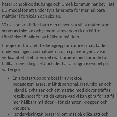
heter SchoolFood4Change och Umeå kommun har beviljats 
EU-medel för att under fyra år arbeta för mer hållbara 
måltider i förskolan och skolan.
Vår vision är att fler barn och elever ska välja maten som 
serveras i skolan och genom samverkan få en bättre 
förståelse för vikten av hållbara måltider.
I projektet tar vi ett helhetsgrepp om ämnet mat, både i 
undervisningen, vid måltiderna och i planeringen av vår 
verksamhet. Det är en del i vårt arbete med Lärande för 
hållbar utveckling, LHU och det här är några exempel på 
vad vi gör:
En arbetsgrupp som består av rektor, 
pedagoger/lärare, måltidspersonal, Naturskolan och 
ibland Elevhälsan och ett matråd med elever träffas 
regelbundet för att diskutera vad vi kan göra för att få 
mer hållbara måltider – för planeten, kroppen och 
knoppen.
I undervisningen pratar vi om mat på olika sätt och i 