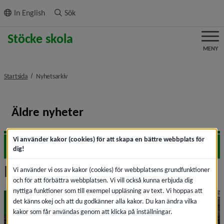
ll innehållet
In English
Sök
MENY
nivå i brödsmulenavigeringen
Startsida
Nyhetsarkiv
Äldre nyheter
Vi använder kakor (cookies) för att skapa en bättre webbplats för
2026
Expa
dig!
Nyhetsarkiv
Vi använder vi oss av kakor (cookies) för webbplatsens grundfunktioner
och för att förbättra webbplatsen. Vi vill också kunna erbjuda dig
nyttiga funktioner som till exempel uppläsning av text. Vi hoppas att
maj
det känns okej och att du godkänner alla kakor. Du kan ändra vilka
19
kakor som får användas genom att klicka på inställningar.