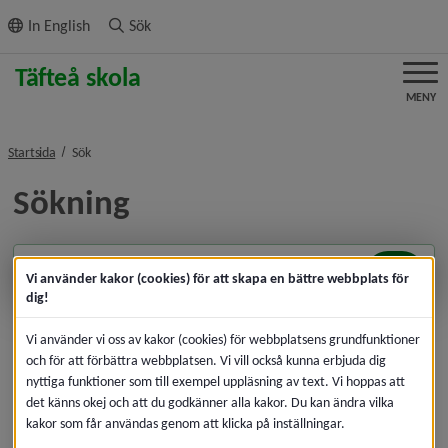
ll innehållet
In English
Sök
MENY
nivå i brödsmulenavigeringen
Startsida
Sök
Sökning
Sök
Vi använder kakor (cookies) för att skapa en bättre webbplats för
dig!
Vi använder vi oss av kakor (cookies) för webbplatsens grundfunktioner
och för att förbättra webbplatsen. Vi vill också kunna erbjuda dig
nyttiga funktioner som till exempel uppläsning av text. Vi hoppas att
det känns okej och att du godkänner alla kakor. Du kan ändra vilka
kakor som får användas genom att klicka på inställningar.