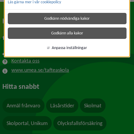
Läs gärna mer i vår cookiepolicy
Godkänn nödvändiga kakor
Kontakt
Godkänn alla kakor
Täftebölevägen 5
907 88 Täfteå
Anpassa inställningar
090-16 59 36
Kontakta oss
www.umea.se/tafteaskola
Hitta snabbt
Anmäl frånvaro
Läsårstider
Skolmat
Skolportal, Unikum
Olycksfallsförsäkring