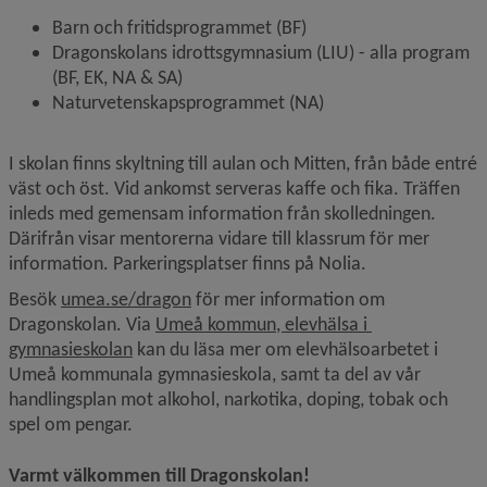
Barn och fritidsprogrammet (BF)
Dragonskolans idrottsgymnasium (LIU) - alla program 
(BF, EK, NA & SA)
Naturvetenskapsprogrammet (NA)
I skolan finns skyltning till aulan och Mitten, från både entré 
väst och öst. Vid ankomst serveras kaffe och fika. Träffen 
inleds med gemensam information från skolledningen. 
Därifrån visar mentorerna vidare till klassrum för mer 
information. Parkeringsplatser finns på Nolia.
Länk till annan webbplats.
Besök 
umea.se/dragon
 för mer information om 
Dragonskolan. Via 
Umeå kommun, elevhälsa i 
Länk till annan webbplats.
gymnasieskolan
 kan du läsa mer om elevhälsoarbetet i 
Umeå kommunala gymnasieskola, samt ta del av vår 
handlingsplan mot alkohol, narkotika, doping, tobak och 
spel om pengar.
Varmt välkommen till Dragonskolan!