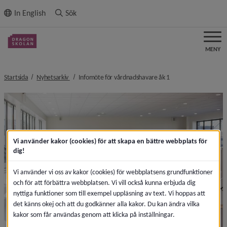
ll innehållet
In English
Sök
MENY
nivå i brödsmulenavigeringen
nivå i brödsmulenavi
Startsida
Nyhetsarkiv
Infomöte för vårdnadshavare åk 1
Vi använder kakor (cookies) för att skapa en bättre webbplats för
dig!
Vi använder vi oss av kakor (cookies) för webbplatsens grundfunktioner
och för att förbättra webbplatsen. Vi vill också kunna erbjuda dig
nyttiga funktioner som till exempel uppläsning av text. Vi hoppas att
det känns okej och att du godkänner alla kakor. Du kan ändra vilka
kakor som får användas genom att klicka på inställningar.