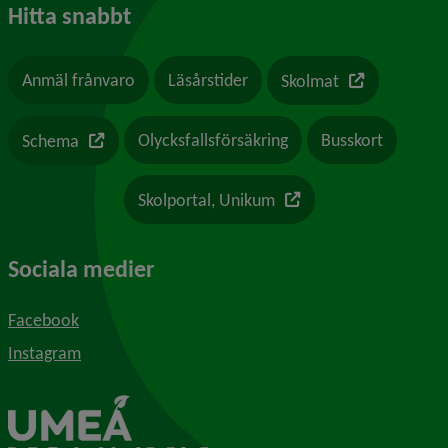
Hitta snabbt
Länk till en a
Anmäl frånvaro
Läsårstider
Skolmat
Länk till en annan webbplats
Olycksfallsförsäkring
Busskort
Schema
Länk till en annan webb
Skolportal, Unikum
Sociala medier
Facebook
Instagram