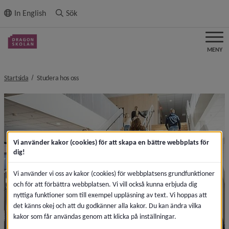
ll innehållet
In English
Sök
MENY
nivå i brödsmulenavigeringen
Startsida
Studera hos oss
Vi använder kakor (cookies) för att skapa en bättre webbplats för
dig!
Vi använder vi oss av kakor (cookies) för webbplatsens grundfunktioner
och för att förbättra webbplatsen. Vi vill också kunna erbjuda dig
nyttiga funktioner som till exempel uppläsning av text. Vi hoppas att
det känns okej och att du godkänner alla kakor. Du kan ändra vilka
kakor som får användas genom att klicka på inställningar.