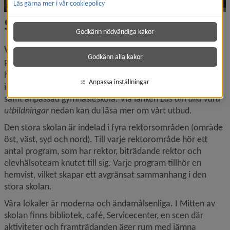
Läs gärna mer i vår cookiepolicy
Studera hos oss
Godkänn nödvändiga kakor
Vårt utbud
Godkänn alla kakor
På Dragonskolan finns ett brett utbud av yrkesprogram, 
högskoleförberedande program, lärlingsutbildning, 
Anpassa inställningar
introduktionsprogram, riksgymnasiet för rörelsehindrade, 
samt anpassad gymnasieskola. Via länken 
L
äs om alla 
våra 
utbildningar
 nedan kan du läsa mer om vårt utbud.
Den stora skolan är indelad i fyra rektorsområden (område 
öst, väst, syd och nord). Till varje rektorområde hör ett 
antal program, som har rektor, biträdande rektor och 
elevhälsoteam knutet till sig. Varje program tillhör en 
hemvist, vilket skapar ett avgränsat sammanhang i den 
stora skolan.
Våra lokaler är moderna och ändamålsenliga. I Mitten av 
skolan finns bibliotek, café, Servicecenter, en scen där 
aktiviteter och framträdanden äger rum med jämna 