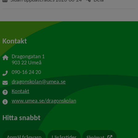
Kontakt
Dragongatan 1
903 22 Umeå
090-16 24 20
dragonskolan@umea.se
Kontakt
www.umea.se/dragonskolan
Hitta snabbt
Länk till en a
Anmäl frånvaro
Läsårstider
Skolmat