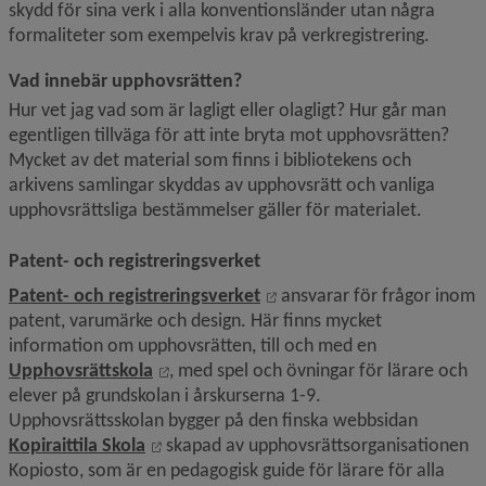
skydd för sina verk i alla konventionsländer utan några 
formaliteter som exempelvis krav på verkregistrering.
Vad innebär upphovsrätten?
Hur vet jag vad som är lagligt eller olagligt? Hur går man 
egentligen tillväga för att inte bryta mot upphovsrätten? 
Mycket av det material som finns i bibliotekens och 
arkivens samlingar skyddas av upphovsrätt och vanliga 
upphovsrättsliga bestämmelser gäller för materialet.
Patent- och registreringsverket
Länk till annan webbplats, 
Patent- och registreringsverket
 ansvarar för frågor inom 
patent, varumärke och design. Här finns mycket 
information om upphovsrätten, till och med en 
Länk till annan webbplats, öppnas i nytt 
Upphovsrättskola
, med spel och övningar för lärare och 
elever på grundskolan i årskurserna 1-9. 
Upphovsrättsskolan bygger på den finska webbsidan 
Länk till annan webbplats, öppnas i nytt f
Kopiraittila Skola
 skapad av upphovsrättsorganisationen 
Kopiosto, som är en pedagogisk guide för lärare för alla 