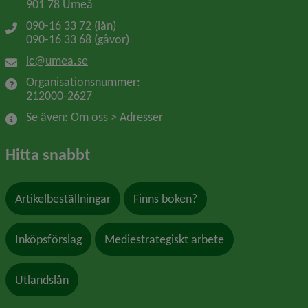
901 78 Umeå
090-16 33 72 (lån)
090-16 33 68 (gåvor)
lc@umea.se
Organisationsnummer: 
212000-2627
Se även: Om oss > Adresser
Hitta snabbt
Artikelbeställningar
Finns boken?
Inköpsförslag
Mediestrategiskt arbete
Utlandslån