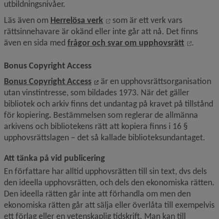
utbildningsnivåer.
Länk till annan webbplats, öppn
Läs även om 
Herrelösa verk
 som är ett verk vars 
rättsinnehavare är okänd eller inte går att nå. Det finns 
Länk til
även en sida med 
frågor och svar om upphovsrätt
.
Bonus Copyright Access
Länk till annan webbplats, öppnas
Bonus Copyright Access
 är en upphovsrättsorganisation 
utan vinstintresse, som bildades 1973. När det gäller 
bibliotek och arkiv finns det undantag på kravet på tillstånd 
för kopiering
.
 Bestämmelsen som reglerar de allmänna 
arkivens och bibliotekens rätt att kopiera finns i 16 § 
upphovsrättslagen – det så kallade biblioteksundantaget.
Att tänka på vid publicering
En författare har alltid upphovsrätten till sin text, dvs dels 
den ideella upphovsrätten, och dels den ekonomiska rätten. 
Den ideella rätten går inte att förhandla om men den 
ekonomiska rätten går att sälja eller överlåta till exempelvis 
ett förlag eller en vetenskaplig tidskrift. Man kan till 