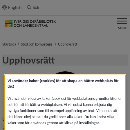
ll innehållet
English
Sök
MENY
nivå i brödsmulenavigeringen
nivå i brödsmulenavigeringen
Startsida
Stöd och kompetens
Upphovsrätt
Upphovsrätt
Vi använder kakor (cookies) för att skapa en bättre webbplats för
dig!
Vi använder vi oss av kakor (cookies) för webbplatsens grundfunktioner
och för att förbättra webbplatsen. Vi vill också kunna erbjuda dig
nyttiga funktioner som till exempel uppläsning av text. Vi hoppas att
det känns okej och att du godkänner alla kakor. Du kan ändra vilka
Upphovsrätten skyddar konstnärligt skapande
kakor som får användas genom att klicka på inställningar.
Upphovsrätt – copyright på engelska – är ensamrätten till 