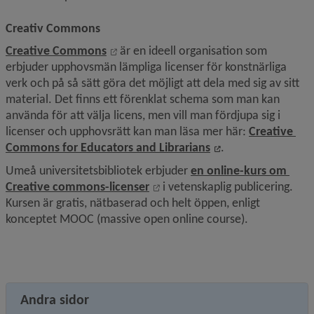
Creativ Commons
Länk till annan webbplats, öppnas i nytt
Creative Commons
 är en ideell organisation som 
erbjuder upphovsmän lämpliga licenser för konstnärliga 
verk och på så sätt göra det möjligt att dela med sig av sitt 
material. Det finns ett förenklat schema som man kan 
använda för att välja licens, men vill man fördjupa sig i 
licenser och upphovsrätt kan man läsa mer här: 
Creative 
Länk till annan we
Commons for Educators and Librarians
.
Umeå universitetsbibliotek erbjuder 
en online-kurs om 
Länk till annan webbplats, öppn
Creative commons-licenser
 i vetenskaplig publicering. 
Kursen är gratis, nätbaserad och helt öppen, enligt 
konceptet MOOC (massive open online course).
Andra sidor