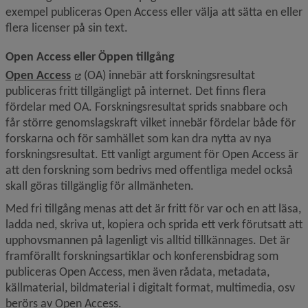
exempel publiceras Open Access eller välja att sätta en eller 
flera licenser på sin text.
Open Access eller Öppen tillgång
Länk till annan webbplats, öppnas i nytt fön
Open Access
 (OA) innebär att forskningsresultat 
publiceras fritt tillgängligt på internet. Det finns flera 
fördelar med OA. Forskningsresultat sprids snabbare och 
får större genomslagskraft vilket innebär fördelar både för 
forskarna och för samhället som kan dra nytta av nya 
forskningsresultat. Ett vanligt argument för Open Access är 
att den forskning som bedrivs med offentliga medel också 
skall göras tillgänglig för allmänheten.
Med fri tillgång menas att det är fritt för var och en att läsa, 
ladda ned, skriva ut, kopiera och sprida ett verk förutsatt att 
upphovsmannen på lagenligt vis alltid tillkännages. Det är 
framförallt forskningsartiklar och konferensbidrag som 
publiceras Open Access, men även rådata, metadata, 
källmaterial, bildmaterial i digitalt format, multimedia, osv 
berörs av Open Access.