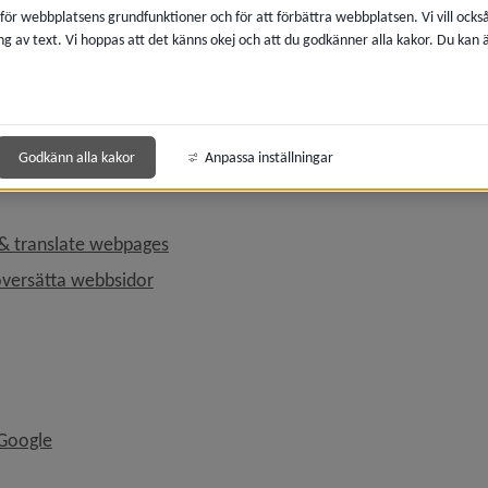
 för webbplatsens grundfunktioner och för att förbättra webbplatsen. Vi vill ocks
Länk till annan webbplats, öppnas i nytt fönster.
late
ng av text. Vi hoppas att det känns okej och att du godkänner alla kakor. Du kan
anslation in different web browsers
tt översätta i olika webbläsare
Godkänn alla kakor
Anpassa inställningar
Länk till annan webbplats, öppnas i nytt 
& translate webpages
Länk till annan webbplats, öppnas i nytt fö
översätta webbsidor
Länk till annan webbplats, öppnas i nytt fönster.
 Google