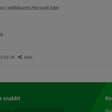
Länk till annan webbplats, öpp
or i webbläsaren Microsoft Edge
Länk till annan webbplats, öppnas i nytt fönster.
te
3-02-24
Dela
a snabbt
K
Bju