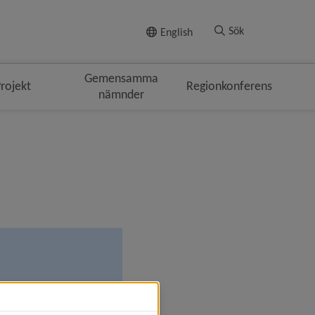
Till innehållet
Sök
English
Gemensamma
rojekt
Regionkonferens
nämnder