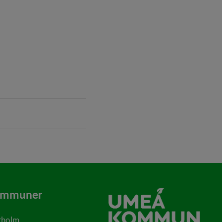
nas i nytt fönster.
ommuner
rholm