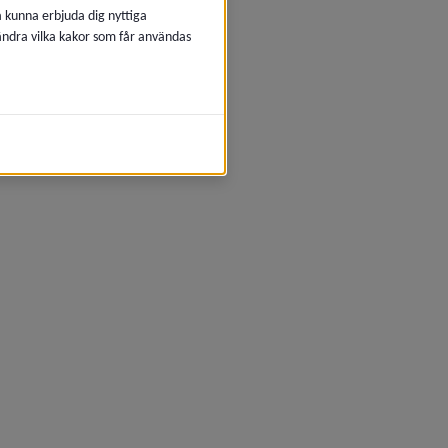
å kunna erbjuda dig nyttiga
 ändra vilka kakor som får användas
fönster.
nster.