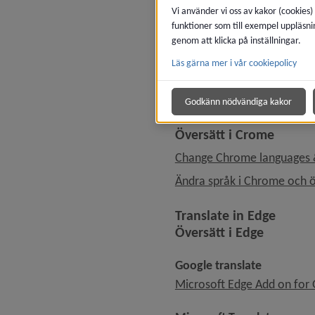
Vi använder vi oss av kakor (cookies)
This page in Google Trans
funktioner som till exempel uppläsni
genom att klicka på inställningar.
Instructions for tr
Läs gärna mer i vår cookiepolicy
Instruktioner för a
Godkänn nödvändiga kakor
Translate in Crome
Översätt i Crome
Change Chrome languages 
Ändra språk i Chrome och 
Translate in Edge
Översätt i Edge
Google translate
Microsoft Edge Add on for