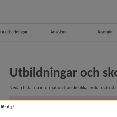
ra utbildningar
Ansökan
Kontakt
 i brödsmulenavigeringen
Utbildningar och sk
Nedan hittar du information från de olika skolor och u
Svenska för invandrare (sfi)
för dig!