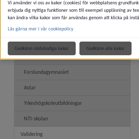
Vi använder vi oss av kakor (cookies) för webbplatsens grundfunkt
Studie- och yrkesvägledning
erbjuda dig nyttiga funktioner som till exempel uppläsning av tex
kan ändra vilka kakor som får användas genom att klicka på instä
Utbildningar och skolor
Underme
Läs gärna mer i vår cookiepolicy
Svenska för invandrare (sfi)
Godkänn nödvändiga kakor
Godkänn alla kakor
Umevux
Underm
Forslundagymnasiet
Astar
Yrkeshögskoleutbildningar
NTI-skolan
Validering