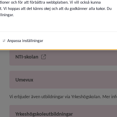
ioner och för att förbättra webbplatsen. Vi vill också kunna
t. Vi hoppas att det känns okej och att du godkänner alla kakor. Du
Astar
llningar.
ny för Utbildningar och skolor
Forslundagymnasiet
Anpassa inställningar
eny för Umevux
NTI-skolan
Umevux
Vi erbjuder även utbildningar via Yrkeshögskolan. Mer in
Yrkeshögskoleutbildningar