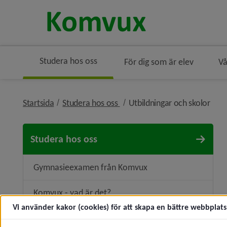
Studera hos oss
För dig som är elev
Vå
nivå i brödsmulenavigeringen
nivå
Startsida
Studera hos oss
Utbildningar och skolor
Studera hos oss
Gymnasieexamen från Komvux
Komvux - vad är det?
Vi använder kakor (cookies) för att skapa en bättre webbplats 
Prövning