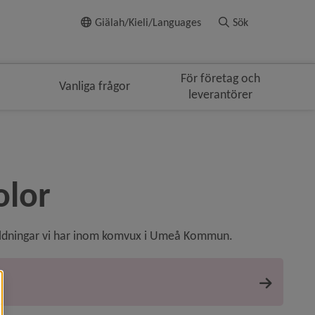
Till innehållet
Giälah/Kieli/Languages
Sök
För företag och
Vanliga frågor
leverantörer
olor
tbildningar vi har inom komvux i Umeå Kommun.