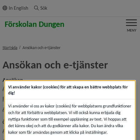
ll innehållet
In English
Sök
MENY
nivå i brödsmulenavigeringen
Startsida
Ansökan och e-tjänster
Ansökan och e-tjänster
Ansökan
Vi använder kakor (cookies) för att skapa en bättre webbplats för
Ansöka om plats
dig!
Platserbjudande i förskola
Vi använder vi oss av kakor (cookies) för webbplatsens grundfunktioner
Avsluta plats, säga upp plats
och för att förbättra webbplatsen. Vi vill också kunna erbjuda dig
nyttiga funktioner som till exempel uppläsning av text. Vi hoppas att
Övrigt
det känns okej och att du godkänner alla kakor. Du kan ändra vilka
Anmäl frånvaro i förskolan
kakor som får användas genom att klicka på inställningar.