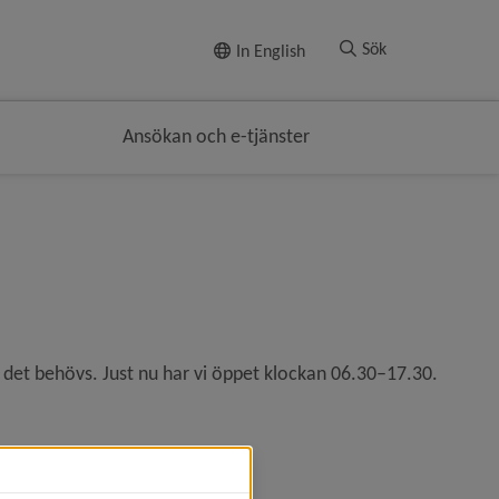
Till innehållet
Sök
In English
Ansökan och e-tjänster
et behövs. Just nu har vi öppet klockan 06.30–17.30. 