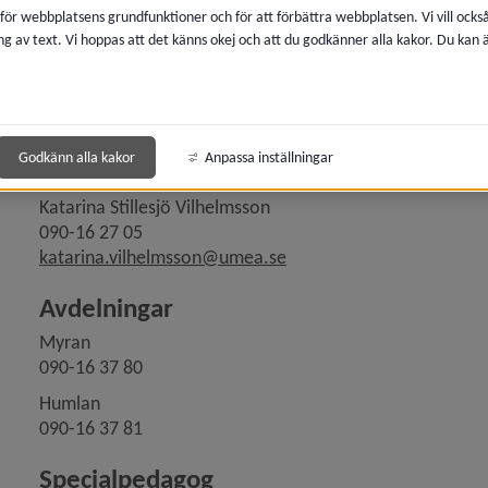
090-16 58 78
 för webbplatsens grundfunktioner och för att förbättra webbplatsen. Vi vill ocks
charlotte.nyberg@umea.se
ng av text. Vi hoppas att det känns okej och att du godkänner alla kakor. Du kan
Placering, uppsägning av plats, inkomst
Kontakta pedagogiska placeringsenheten
Godkänn alla kakor
Anpassa inställningar
Områdeschef förskolor Nordöst
Katarina Stillesjö Vilhelmsson
090-16 27 05
katarina.vilhelmsson@umea.se
Avdelningar 
Myran
090-16 37 80
Humlan
090-16 37 81
Specialpedagog