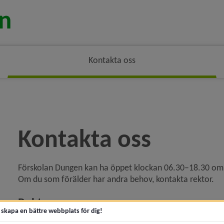
Kontakta oss
Kontakta oss
Förskolan Dungen kan ha öppet klockan 06.30–18.30 om d
Om du som förälder har andra behov, kontakta rektor.
Rektor
t skapa en bättre webbplats för dig!
Charlotte Nyberg