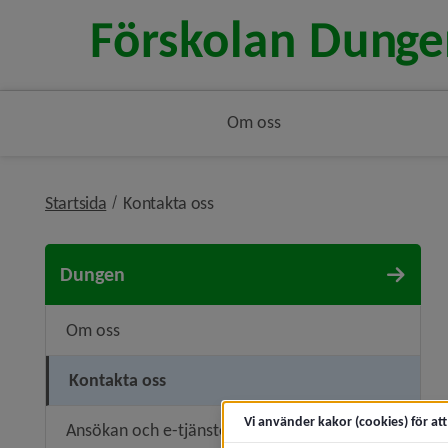
Om oss
nivå i brödsmulenavigeringen
Startsida
Kontakta oss
Dungen
Om oss
Kontakta oss
Vi använder kakor (cookies) för at
Ansökan och e-tjänster