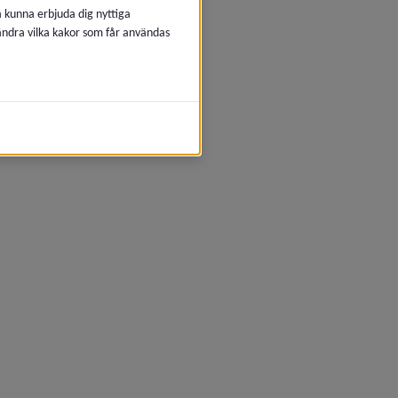
å kunna erbjuda dig nyttiga
 ändra vilka kakor som får användas
Länk till annan webbplats, öppnas 
uppgifter