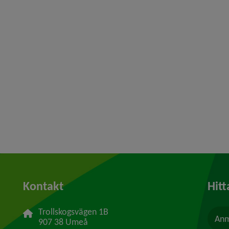
Kontakt
Hitt
Trollskogsvägen 1B
Anm
907 38 Umeå