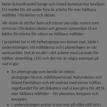
heter SchoolFood4Change och Umeå kommun har beviljats 
EU-medel för att under fyra år arbeta för mer hållbara 
måltider i förskolan och skolan.
Vår vision är att fler barn och elever ska välja maten som 
serveras i förskolan/skolan och genom samverkan få en 
bättre förståelse för vikten av hållbara måltider.
I projektet tar vi ett helhetsgrepp om ämnet mat, både i 
undervisningen, vid måltiderna och i planeringen av vår 
verksamhet. Det är en del i vårt arbete med Lärande för 
hållbar utveckling, LHU och det här är några exempel på 
vad vi gör:
En arbetsgrupp som består av rektor, 
pedagoger/lärare, måltidspersonal, Naturskolan och 
ibland Elevhälsan och ett matråd med elever träffas 
regelbundet för att diskutera vad vi kan göra för att få 
mer hållbara måltider – för planeten, kroppen och 
knoppen.
I undervisningen pratar vi om mat på olika sätt och i 