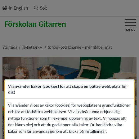
ll innehållet
In English
Sök
MENY
nivå i brödsmulenavigeringen
nivå i brödsmul
Startsida
Nyhetsarkiv
SchoolFood4Change – mer hållbar mat
Vi använder kakor (cookies) för att skapa en bättre webbplats för
dig!
Vi använder vi oss av kakor (cookies) för webbplatsens grundfunktioner
och för att förbättra webbplatsen. Vi vill också kunna erbjuda dig
nyttiga funktioner som till exempel uppläsning av text. Vi hoppas att
det känns okej och att du godkänner alla kakor. Du kan ändra vilka
kakor som får användas genom att klicka på inställningar.