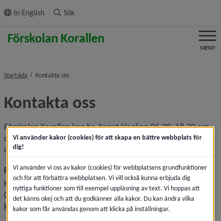
ll innehållet
In English
Sök
MENY
nivå i brödsmulenavigeringen
Startsida
Kontakta oss
Kontakta oss
Förskolan Korallen kan ha öppet klockan 06.30–18.30 om 
det behövs. Just nu har vi öppet klockan 06.15–17.15. Om 
Vi använder kakor (cookies) för att skapa en bättre webbplats för
dig!
du som förälder har andra behov, kontakta rektor.
Vi använder vi oss av kakor (cookies) för webbplatsens grundfunktioner
Rektor
och för att förbättra webbplatsen. Vi vill också kunna erbjuda dig
Katarina Marthin
nyttiga funktioner som till exempel uppläsning av text. Vi hoppas att
070-885 13 01
det känns okej och att du godkänner alla kakor. Du kan ändra vilka
katarina.marthin@umea.se
kakor som får användas genom att klicka på inställningar.