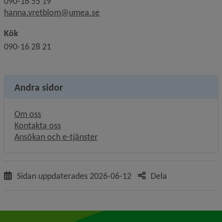
090-16 55 19
hanna.vretblom@umea.se
Kök
090-16 28 21
Andra sidor
Om oss
Kontakta oss
Ansökan och e-tjänster
Sidan uppdaterades
2026-06-12
Dela