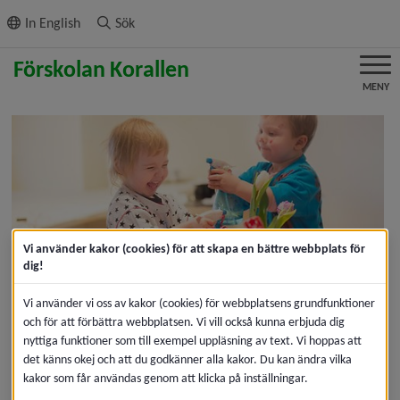
ll innehållet
In English
Sök
MENY
Vi använder kakor (cookies) för att skapa en bättre webbplats för
dig!
Välkommen till oss på 
Vi använder vi oss av kakor (cookies) för webbplatsens grundfunktioner
förskolan Korallen
och för att förbättra webbplatsen. Vi vill också kunna erbjuda dig
nyttiga funktioner som till exempel uppläsning av text. Vi hoppas att
det känns okej och att du godkänner alla kakor. Du kan ändra vilka
Förskolan Korallen är en liten förskola som ligger mitt i 
kakor som får användas genom att klicka på inställningar.
Sörmjöle två mil söder om Umeå. Här finns tre 