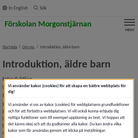
ll innehållet
In English
Sök
MENY
nivå i brödsmulenavigeringen
nivå i brödsmulenavigeringen
Startsida
Om oss
Introduktion, äldre barn
Introduktion, äldre barn
Introduktion
Vi använder kakor (cookies) för att skapa en bättre webbplats för
Om vårdnadshavare äter på förskolan är första lunchen 
dig!
gratis, därefter kostar det 45 kronor per lunch.
Första dagarna är vårdnadshavarna tillsammans med sitt 
Vi använder vi oss av kakor (cookies) för webbplatsens grundfunktioner
barn på hemvistet. Barn är olika och därför kan första 
och för att förbättra webbplatsen. Vi vill också kunna erbjuda dig
nyttiga funktioner som till exempel uppläsning av text. Vi hoppas att
lämningen ske vid olika tidpunkter. Vissa barn kan säga 
det känns okej och att du godkänner alla kakor. Du kan ändra vilka
hejdå till sin vårdnadshavare redan efter ett par dagar 
kakor som får användas genom att klicka på inställningar.
medan andra kan det ta längre tid för.