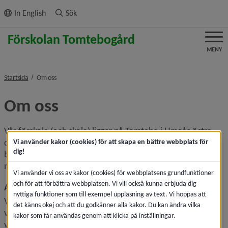
ll innehållet
In English
Sök
MENY
nivå i brödsmulenavigeringen
Startsida
Om oss
Om oss
Vår förskola (och skola) ligger på Tomtebo i Umeås östra 
del, nära naturen vid Nydalasjöns strand. Här leker cirka 70 
Vi använder kakor (cookies) för att skapa en bättre webbplats för
dig!
barn tillsammans. Hos oss känner vi den härliga lukten av 
nylagad mat under dagen då vi har eget tillagningskök.
Vi använder vi oss av kakor (cookies) för webbplatsens grundfunktioner
och för att förbättra webbplatsen. Vi vill också kunna erbjuda dig
Alla barn är allas barn
nyttiga funktioner som till exempel uppläsning av text. Vi hoppas att
Vi lär, samarbetar och tar ansvar för en hållbar livsstil och 
det känns okej och att du godkänner alla kakor. Du kan ändra vilka
värld. Vi trivs och bygger framtiden tillsammans. Denna 
kakor som får användas genom att klicka på inställningar.
vision är i högsta grad levande i vår vardag och visar sig 