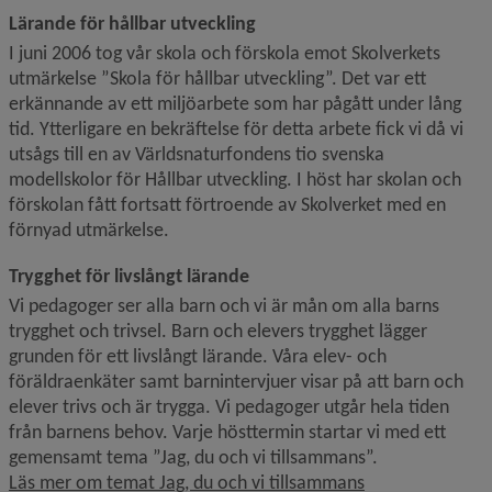
Lärande för hållbar utveckling
I juni 2006 tog vår skola och förskola emot Skolverkets 
utmärkelse 
Skola för hållbar utveckling
. Det var ett 
erkännande av ett miljöarbete som har pågått under lång 
tid. Ytterligare en bekräftelse för detta arbete fick vi då vi 
utsågs till en av Världsnaturfondens tio svenska 
modellskolor för Hållbar utveckling. I höst har skolan och 
förskolan fått fortsatt förtroende av Skolverket med en 
förnyad utmärkelse.
Trygghet för livslångt lärande
Vi pedagoger ser alla barn och vi är mån om alla barns 
trygghet och trivsel. Barn och elevers trygghet lägger 
grunden för ett livslångt lärande. Våra elev- och 
föräldraenkäter samt barnintervjuer visar på att barn och 
elever trivs och är trygga. Vi pedagoger utgår hela tiden 
från barnens behov. Varje hösttermin startar vi med ett 
gemensamt tema ”Jag, du och vi tillsammans”.
Läs mer om temat Jag, du och vi tillsammans