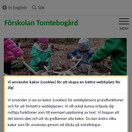
ll innehållet
In English
Sök
MENY
Vi använder kakor (cookies) för att skapa en bättre webbplats för
dig!
Välkommen till oss på 
Vi använder vi oss av kakor (cookies) för webbplatsens grundfunktioner
förskolan 
Tomtebogård
och för att förbättra webbplatsen. Vi vill också kunna erbjuda dig
nyttiga funktioner som till exempel uppläsning av text. Vi hoppas att
det känns okej och att du godkänner alla kakor. Du kan ändra vilka
Förskolan Tomtebogård ligger på Tomtebo nära skolan 
kakor som får användas genom att klicka på inställningar.
och naturen vid Nydalasjöns strand. Här finns fyra 