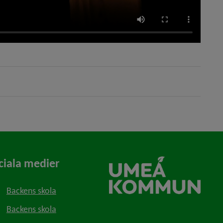
ciala medier
Backens skola
Backens skola