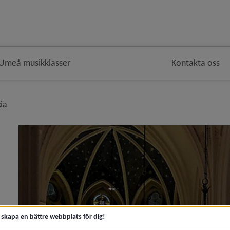
Umeå musikklasser
Kontakta oss
nivå i brödsmulenavigeringen
ia
arkonsert 2026)
rtikeln SchoolFood4Change – mer hållbar mat)
ln Boka Umeå musikklasser till Lucia)
t skapa en bättre webbplats för dig!