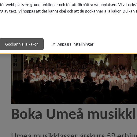
nsert 2023)
 för webbplatsens grundfunktioner och för att förbättra webbplatsen. Vi vill ocks
ng av text. Vi hoppas att det känns okej och att du godkänner alla kakor. Du kan
nsemblekonsert årskurs 4–6)
Godkänn alla kakor
Anpassa inställningar
Boka Umeå musikklas
Umeå musikklasser årskurs 59 erbjud