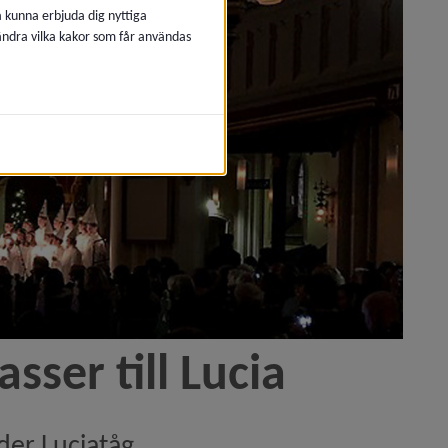
å kunna erbjuda dig nyttiga
 ändra vilka kakor som får användas
ser till Lucia
er Luciatåg.