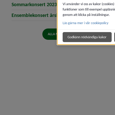
(öppnar artikeln Sommarko
Sommarkonsert 2023
Vi använder vi oss av kakor (cookies)
funktioner som till exempel uppläsni
(öppnar artikeln E
Ensemblekonsert årskurs 4–6
genom att klicka på inställningar.
Läs gärna mer i vår cookiepolicy
ALLA NYHETER
Godkänn nödvändiga kakor