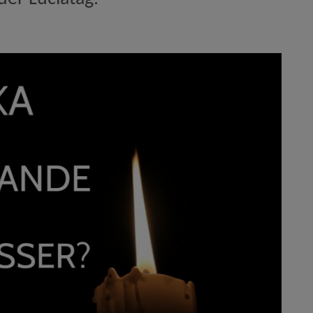
webbplats, öppnas i nytt fönster.