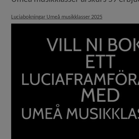
Länk till annan 
Luciabokningar Umeå musikklasser 2025