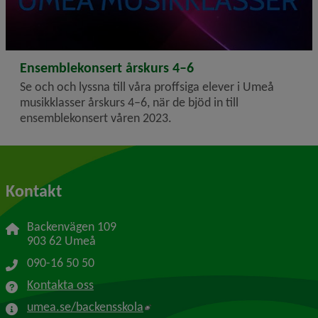
2023-02-23
Ensemblekonsert årskurs 4–6
Se och och lyssna till våra proffsiga elever i Umeå
musikklasser årskurs 4–6, när de bjöd in till
ensemblekonsert våren 2023.
Kontakt
Backenvägen 109
903 62 Umeå
090-16 50 50
Kontakta oss
Länk till annan webbplats, öppnas
umea.se/backensskola