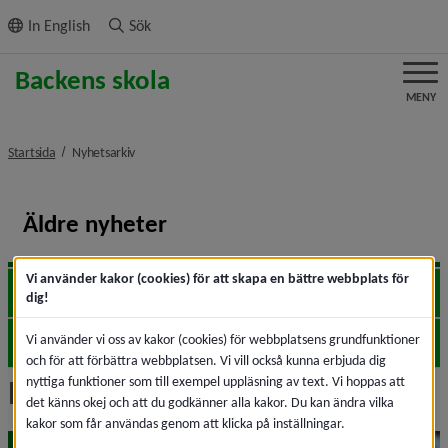
ll innehållet
In English
Sök
MENY
nivå i brödsmulenavigeringen
Startsida
Nyhetsarkiv
Äldre nyheter
Vi använder kakor (cookies) för att skapa en bättre webbplats för
2026
Expa
dig!
Vi använder vi oss av kakor (cookies) för webbplatsens grundfunktioner
2023
Expa
och för att förbättra webbplatsen. Vi vill också kunna erbjuda dig
Nyhetsarkiv
nyttiga funktioner som till exempel uppläsning av text. Vi hoppas att
det känns okej och att du godkänner alla kakor. Du kan ändra vilka
kakor som får användas genom att klicka på inställningar.
maj