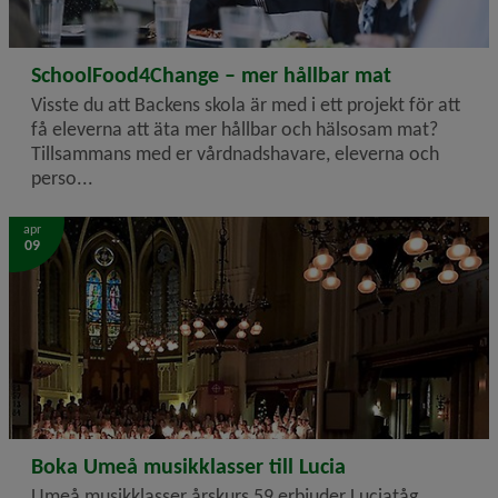
2026-05-07
SchoolFood4Change – mer hållbar mat
Visste du att Backens skola är med i ett projekt för att
få eleverna att äta mer hållbar och hälsosam mat?
Tillsammans med er vårdnadshavare, eleverna och
perso...
apr
09
2026-04-09
Boka Umeå musikklasser till Lucia
Umeå musikklasser årskurs 59 erbjuder Luciatåg.