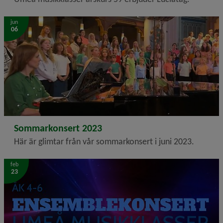
jun
06
2023-06-06
Sommarkonsert 2023
Här är glimtar från vår sommarkonsert i juni 2023.
feb
23