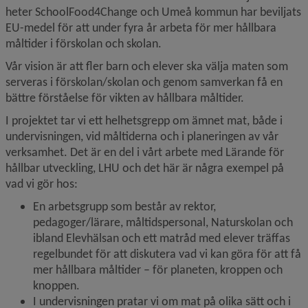
heter SchoolFood4Change och Umeå kommun har beviljats 
EU-medel för att under fyra år arbeta för mer hållbara 
måltider i förskolan och skolan.
Vår vision är att fler barn och elever ska välja maten som 
serveras i förskolan/skolan och genom samverkan få en 
bättre förståelse för vikten av hållbara måltider.
I projektet tar vi ett helhetsgrepp om ämnet mat, både i 
undervisningen, vid måltiderna och i planeringen av vår 
verksamhet. Det är en del i vårt arbete med Lärande för 
hållbar utveckling, LHU och det här är några exempel på 
vad vi gör hos:
En arbetsgrupp som består av rektor, 
pedagoger/lärare, måltidspersonal, Naturskolan och 
ibland Elevhälsan och ett matråd med elever träffas 
regelbundet för att diskutera vad vi kan göra för att få 
mer hållbara måltider – för planeten, kroppen och 
knoppen.
I undervisningen pratar vi om mat på olika sätt och i 