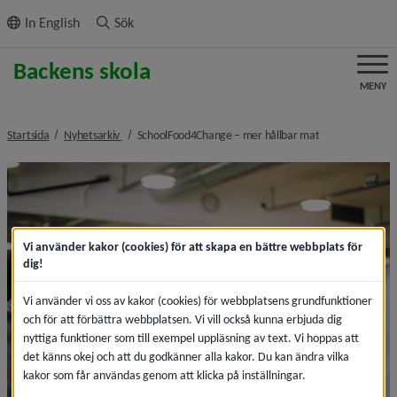
ll innehållet
In English
Sök
MENY
nivå i brödsmulenavigeringen
nivå i brödsmul
Startsida
Nyhetsarkiv
SchoolFood4Change – mer hållbar mat
Vi använder kakor (cookies) för att skapa en bättre webbplats för
dig!
Vi använder vi oss av kakor (cookies) för webbplatsens grundfunktioner
och för att förbättra webbplatsen. Vi vill också kunna erbjuda dig
nyttiga funktioner som till exempel uppläsning av text. Vi hoppas att
det känns okej och att du godkänner alla kakor. Du kan ändra vilka
kakor som får användas genom att klicka på inställningar.