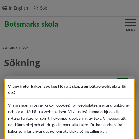
ll innehållet
In English
Sök
MENY
nivå i brödsmulenavigeringen
Startsida
Sök
Sökning
Sök
Vi använder kakor (cookies) för att skapa en bättre webbplats för
dig!
Vi använder vi oss av kakor (cookies) för webbplatsens grundfunktioner
och för att förbättra webbplatsen. Vi vill också kunna erbjuda dig
nyttiga funktioner som till exempel uppläsning av text. Vi hoppas att
det känns okej och att du godkänner alla kakor. Du kan ändra vilka
kakor som får användas genom att klicka på inställningar.