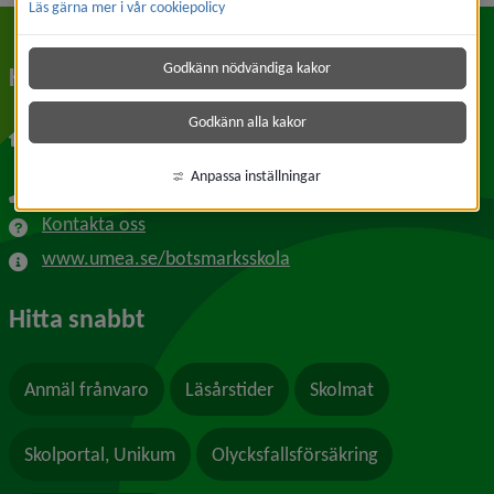
Läs gärna mer i vår cookiepolicy
Godkänn nödvändiga kakor
Kontakt
Godkänn alla kakor
Andersrovägen 5
922 76 Botsmark
Anpassa inställningar
090-16 27 79
Kontakta oss
www.umea.se/botsmarksskola
Hitta snabbt
Anmäl frånvaro
Läsårstider
Skolmat
Skolportal, Unikum
Olycksfallsförsäkring