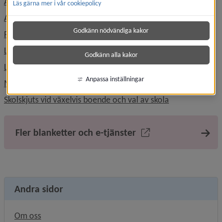
Anmäla frånvaro i skolan
Läs gärna mer i vår cookiepolicy
Ansökan specialkost och behovanpassade måltider
Godkänn nödvändiga kakor
Förändring av skolgång
Ledighetsansökan
Godkänn alla kakor
Läsårstider och lov
Anpassa inställningar
Mottagande av nyanländ elev
Länk till anna
Skolskjuts vid växelvis boende och val av skola
Fler blanketter och e-tjänster
Andra sidor
Om oss