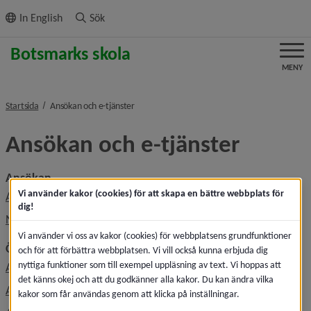
ll innehållet
In English
Sök
MENY
nivå i brödsmulenavigeringen
Startsida
Ansökan och e-tjänster
Ansökan och e-tjänster
Ansökan
Vi använder kakor (cookies) för att skapa en bättre webbplats för
Ansökan, söka skola
dig!
När du fått besked om skolplacering
Vi använder vi oss av kakor (cookies) för webbplatsens grundfunktioner
Övrigt
och för att förbättra webbplatsen. Vi vill också kunna erbjuda dig
nyttiga funktioner som till exempel uppläsning av text. Vi hoppas att
Ansöka om fritidsplats
det känns okej och att du godkänner alla kakor. Du kan ändra vilka
Ansöka om modersmålsundervisning
kakor som får användas genom att klicka på inställningar.